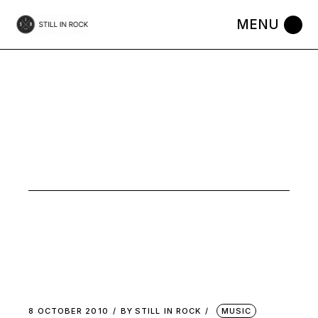
Skip
to
the
content
MUSIC
8 OCTOBER 2010
BY
STILL IN ROCK
MUSIC