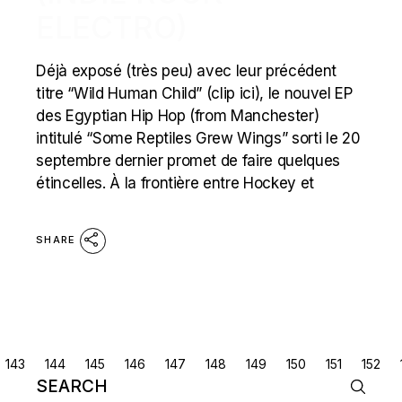
ELECTRO)
Déjà exposé (très peu) avec leur précédent
titre “Wild Human Child” (clip ici), le nouvel EP
des Egyptian Hip Hop (from Manchester)
intitulé “Some Reptiles Grew Wings” sorti le 20
septembre dernier promet de faire quelques
étincelles. À la frontière entre Hockey et
SHARE
POSTS
143
144
145
146
147
148
149
150
151
152
Search
NAVIGATION
for: