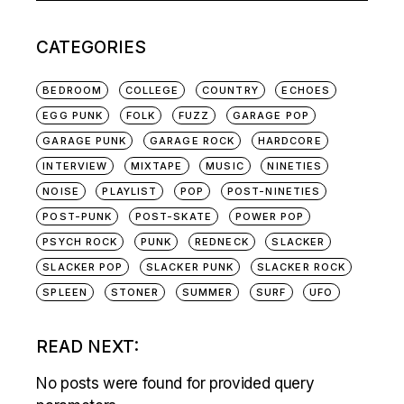
CATEGORIES
BEDROOM
COLLEGE
COUNTRY
ECHOES
EGG PUNK
FOLK
FUZZ
GARAGE POP
GARAGE PUNK
GARAGE ROCK
HARDCORE
INTERVIEW
MIXTAPE
MUSIC
NINETIES
NOISE
PLAYLIST
POP
POST-NINETIES
POST-PUNK
POST-SKATE
POWER POP
PSYCH ROCK
PUNK
REDNECK
SLACKER
SLACKER POP
SLACKER PUNK
SLACKER ROCK
SPLEEN
STONER
SUMMER
SURF
UFO
READ NEXT:
No posts were found for provided query