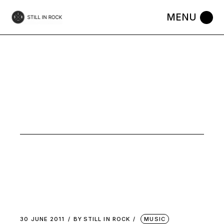
Skip
to
the
content
MUSIC
30 JUNE 2011
BY
STILL IN ROCK
MUSIC