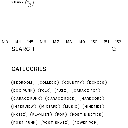
SHARE
POSTS
143
144
145
146
147
148
149
150
151
152
Search
NAVIGATION
for:
CATEGORIES
BEDROOM
COLLEGE
COUNTRY
ECHOES
EGG PUNK
FOLK
FUZZ
GARAGE POP
GARAGE PUNK
GARAGE ROCK
HARDCORE
INTERVIEW
MIXTAPE
MUSIC
NINETIES
NOISE
PLAYLIST
POP
POST-NINETIES
POST-PUNK
POST-SKATE
POWER POP