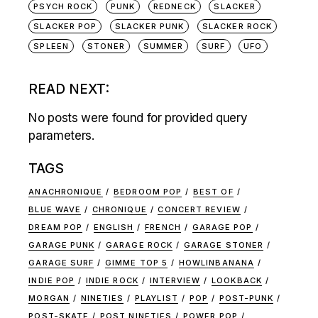
PSYCH ROCK
PUNK
REDNECK
SLACKER
SLACKER POP
SLACKER PUNK
SLACKER ROCK
SPLEEN
STONER
SUMMER
SURF
UFO
READ NEXT:
No posts were found for provided query
parameters.
TAGS
ANACHRONIQUE
BEDROOM POP
BEST OF
BLUE WAVE
CHRONIQUE
CONCERT REVIEW
DREAM POP
ENGLISH
FRENCH
GARAGE POP
GARAGE PUNK
GARAGE ROCK
GARAGE STONER
GARAGE SURF
GIMME TOP 5
HOWLINBANANA
INDIE POP
INDIE ROCK
INTERVIEW
LOOKBACK
MORGAN
NINETIES
PLAYLIST
POP
POST-PUNK
POST-SKATE
POST NINETIES
POWER POP