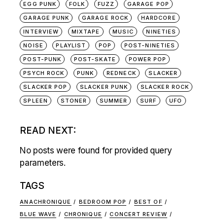
EGG PUNK
FOLK
FUZZ
GARAGE POP
GARAGE PUNK
GARAGE ROCK
HARDCORE
INTERVIEW
MIXTAPE
MUSIC
NINETIES
NOISE
PLAYLIST
POP
POST-NINETIES
POST-PUNK
POST-SKATE
POWER POP
PSYCH ROCK
PUNK
REDNECK
SLACKER
SLACKER POP
SLACKER PUNK
SLACKER ROCK
SPLEEN
STONER
SUMMER
SURF
UFO
READ NEXT:
No posts were found for provided query
parameters.
TAGS
ANACHRONIQUE
BEDROOM POP
BEST OF
BLUE WAVE
CHRONIQUE
CONCERT REVIEW