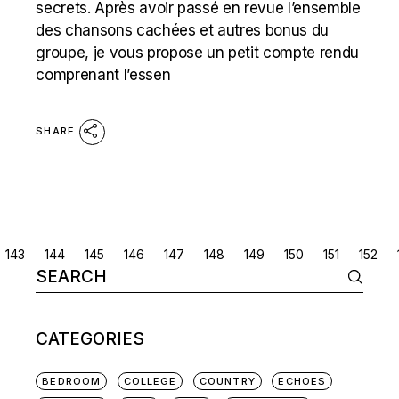
secrets. Après avoir passé en revue l’ensemble
des chansons cachées et autres bonus du
groupe, je vous propose un petit compte rendu
comprenant l’essen
SHARE
POSTS
143
144
145
146
147
148
149
150
151
152
Search
NAVIGATION
for:
CATEGORIES
BEDROOM
COLLEGE
COUNTRY
ECHOES