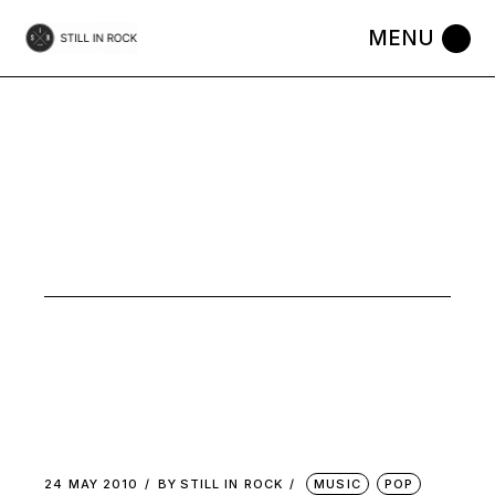
Skip
to
the
content
MUSIC
24 MAY 2010
BY
STILL IN ROCK
MUSIC
POP