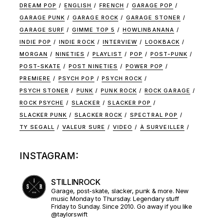
DREAM POP
ENGLISH
FRENCH
GARAGE POP
GARAGE PUNK
GARAGE ROCK
GARAGE STONER
GARAGE SURF
GIMME TOP 5
HOWLINBANANA
INDIE POP
INDIE ROCK
INTERVIEW
LOOKBACK
MORGAN
NINETIES
PLAYLIST
POP
POST-PUNK
POST-SKATE
POST NINETIES
POWER POP
PREMIERE
PSYCH POP
PSYCH ROCK
PSYCH STONER
PUNK
PUNK ROCK
ROCK GARAGE
ROCK PSYCHE
SLACKER
SLACKER POP
SLACKER PUNK
SLACKER ROCK
SPECTRAL POP
TY SEGALL
VALEUR SURE
VIDEO
À SURVEILLER
INSTAGRAM:
STILLINROCK
Garage, post-skate, slacker, punk & more. New
music Monday to Thursday. Legendary stuff
Friday to Sunday. Since 2010. Go away if you like
@taylorswift