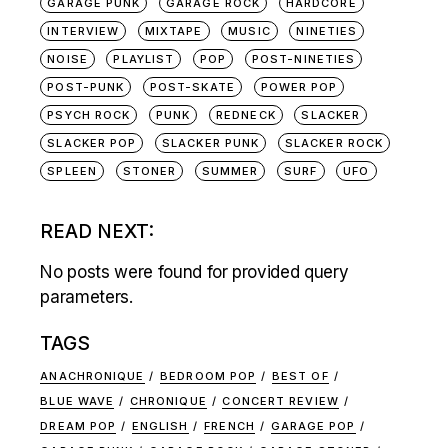
GARAGE PUNK
GARAGE ROCK
HARDCORE
INTERVIEW
MIXTAPE
MUSIC
NINETIES
NOISE
PLAYLIST
POP
POST-NINETIES
POST-PUNK
POST-SKATE
POWER POP
PSYCH ROCK
PUNK
REDNECK
SLACKER
SLACKER POP
SLACKER PUNK
SLACKER ROCK
SPLEEN
STONER
SUMMER
SURF
UFO
READ NEXT:
No posts were found for provided query
parameters.
TAGS
ANACHRONIQUE
BEDROOM POP
BEST OF
BLUE WAVE
CHRONIQUE
CONCERT REVIEW
DREAM POP
ENGLISH
FRENCH
GARAGE POP