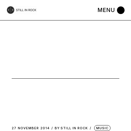
Skip
to
the
content
MUSIC
27 NOVEMBER 2014
BY
STILL IN ROCK
MUSIC