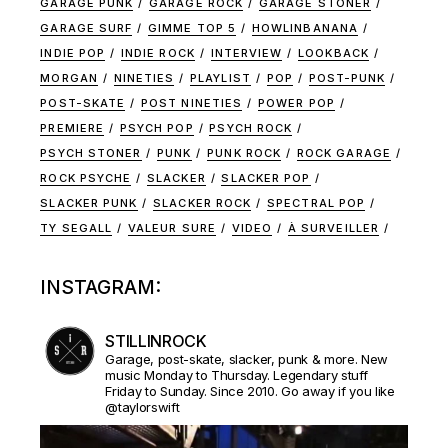
GARAGE PUNK
GARAGE ROCK
GARAGE STONER
GARAGE SURF
GIMME TOP 5
HOWLINBANANA
INDIE POP
INDIE ROCK
INTERVIEW
LOOKBACK
MORGAN
NINETIES
PLAYLIST
POP
POST-PUNK
POST-SKATE
POST NINETIES
POWER POP
PREMIERE
PSYCH POP
PSYCH ROCK
PSYCH STONER
PUNK
PUNK ROCK
ROCK GARAGE
ROCK PSYCHE
SLACKER
SLACKER POP
SLACKER PUNK
SLACKER ROCK
SPECTRAL POP
TY SEGALL
VALEUR SURE
VIDEO
À SURVEILLER
INSTAGRAM:
STILLINROCK
Garage, post-skate, slacker, punk & more. New
music Monday to Thursday. Legendary stuff
Friday to Sunday. Since 2010. Go away if you like
@taylorswift