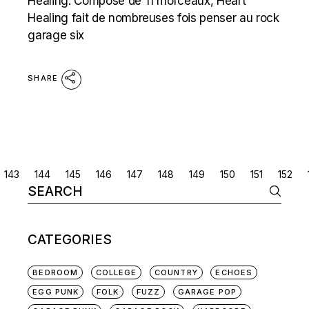
Healing. Composé de 11 morceaux, Heart
Healing fait de nombreuses fois penser au rock
garage six
SHARE
POSTS
143
144
145
146
147
148
149
150
151
152
Search
NAVIGATION
for:
CATEGORIES
BEDROOM
COLLEGE
COUNTRY
ECHOES
EGG PUNK
FOLK
FUZZ
GARAGE POP