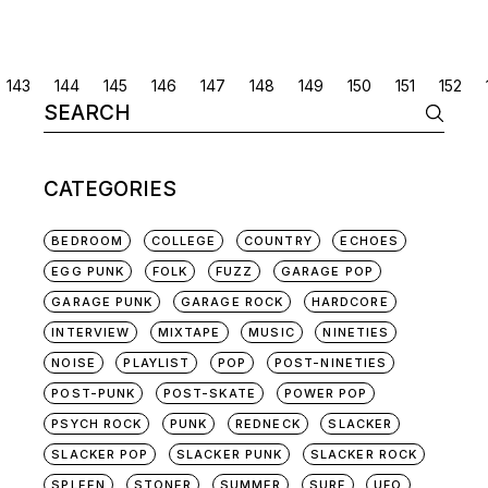
POSTS
143
144
145
146
147
148
149
150
151
152
Search
NAVIGATION
for:
CATEGORIES
BEDROOM
COLLEGE
COUNTRY
ECHOES
EGG PUNK
FOLK
FUZZ
GARAGE POP
GARAGE PUNK
GARAGE ROCK
HARDCORE
INTERVIEW
MIXTAPE
MUSIC
NINETIES
NOISE
PLAYLIST
POP
POST-NINETIES
POST-PUNK
POST-SKATE
POWER POP
PSYCH ROCK
PUNK
REDNECK
SLACKER
SLACKER POP
SLACKER PUNK
SLACKER ROCK
SPLEEN
STONER
SUMMER
SURF
UFO