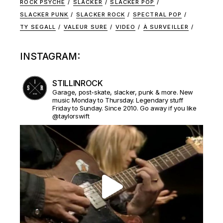
ROCK PSYCHE
SLACKER
SLACKER POP
SLACKER PUNK
SLACKER ROCK
SPECTRAL POP
TY SEGALL
VALEUR SURE
VIDEO
À SURVEILLER
INSTAGRAM:
STILLINROCK
Garage, post-skate, slacker, punk & more. New
music Monday to Thursday. Legendary stuff
Friday to Sunday. Since 2010. Go away if you like
@taylorswift