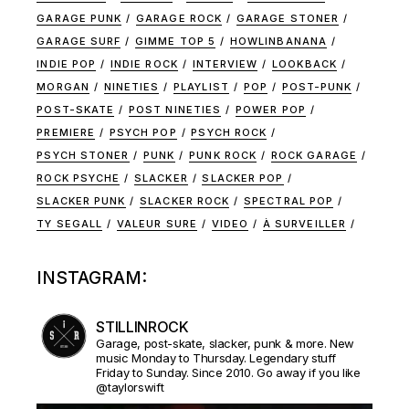
GARAGE PUNK
GARAGE ROCK
GARAGE STONER
GARAGE SURF
GIMME TOP 5
HOWLINBANANA
INDIE POP
INDIE ROCK
INTERVIEW
LOOKBACK
MORGAN
NINETIES
PLAYLIST
POP
POST-PUNK
POST-SKATE
POST NINETIES
POWER POP
PREMIERE
PSYCH POP
PSYCH ROCK
PSYCH STONER
PUNK
PUNK ROCK
ROCK GARAGE
ROCK PSYCHE
SLACKER
SLACKER POP
SLACKER PUNK
SLACKER ROCK
SPECTRAL POP
TY SEGALL
VALEUR SURE
VIDEO
À SURVEILLER
INSTAGRAM:
STILLINROCK
Garage, post-skate, slacker, punk & more. New
music Monday to Thursday. Legendary stuff
Friday to Sunday. Since 2010. Go away if you like
@taylorswift