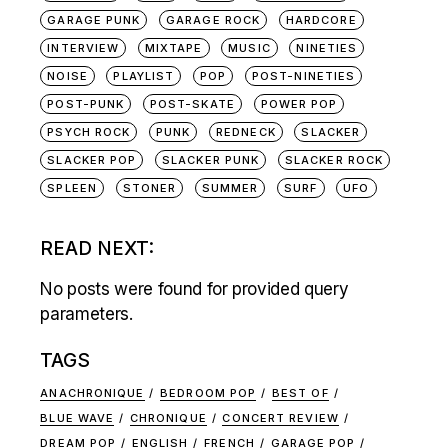
GARAGE PUNK
GARAGE ROCK
HARDCORE
INTERVIEW
MIXTAPE
MUSIC
NINETIES
NOISE
PLAYLIST
POP
POST-NINETIES
POST-PUNK
POST-SKATE
POWER POP
PSYCH ROCK
PUNK
REDNECK
SLACKER
SLACKER POP
SLACKER PUNK
SLACKER ROCK
SPLEEN
STONER
SUMMER
SURF
UFO
READ NEXT:
No posts were found for provided query
parameters.
TAGS
ANACHRONIQUE
BEDROOM POP
BEST OF
BLUE WAVE
CHRONIQUE
CONCERT REVIEW
DREAM POP
ENGLISH
FRENCH
GARAGE POP