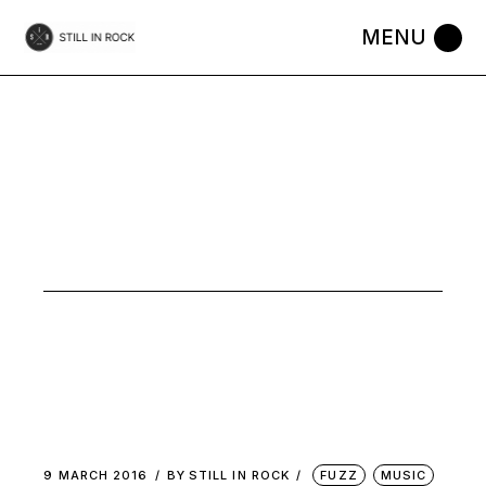
Skip
to
the
content
ROCK
PSYCHE
TAG
9 MARCH 2016
BY
STILL IN ROCK
FUZZ
MUSIC