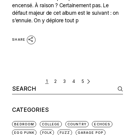
encensé. À raison ? Certainement pas. Le
défaut majeur de cet album est le suivant : on
s’ennuie. On y déplore tout p
SHARE
POSTS
1
2
3
4
5
Search
NAVIGATION
for:
CATEGORIES
BEDROOM
COLLEGE
COUNTRY
ECHOES
EGG PUNK
FOLK
FUZZ
GARAGE POP