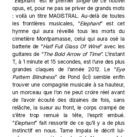
“
Elephant
” est le premier
single
de ce nouvel
opus, et, pour ne pas se priver de grands mots
: voilà un titre MAGISTRAL. Au-delà de toutes
les frontières musicales, “
Elephant
” est cet
hymne qui aura réveillé tous les morts du
cimetière Montparnasse, celui qui aura osé la
batterie de “
Half Full Glass Of Wine
” avec les
guitares de “
The Bold Arrow of Time
“. L’instant
T, à 1 minute et 15 secondes, est l’une des plus
grandes claques de l’année 2012. Le “
Eye
Pattern Blindness
” de Pond (
ici
) semble enfin
trouver une compagnie musicale à sa hauteur,
un morceau que l’on ne peut croire réel avant
de l’avoir écouté des dizaines de fois, sans
relâche, la sueur au front, le corps crampé de
s’être trop remué la tête, l’esprit embué.
“
Elephant
” fait ressortir de ce qu’il y a de plus
instinctif en nous. Tame Impala le décrit lui-