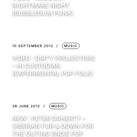
NIGHTMARE NIGHT
(BUBBLEGUM PUNK)
10 SEPTEMBER 2012
MUSIC
VIDEO : DIRTY PROJECTORS
– HI CUSTODIAN
(EXPERIMENTAL POP FOLK)
26 JUNE 2012
MUSIC
NEW : PETER DOHERTY –
SIBERIAN FUR & DOWN FOR
THE OUTING (INDIE POP