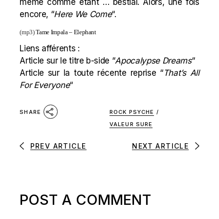
même comme étant … bestial. Alors, une fois
encore, “
Here We Come
“.
(mp3)
Tame Impala – Elephant
Liens afférents :
Article sur le titre b-side “
Apocalypse Dreams
“
Article sur la toute récente reprise “
That’s All
For Everyone
“
ROCK PSYCHE
/
SHARE
VALEUR SURE
PREV ARTICLE
NEXT ARTICLE
POST A COMMENT