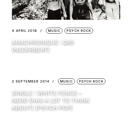
4 APRIL 2016
MUSIC
PSYCH ROCK
ANACHRONIQUE : Q65
(NEDERBEAT)
2 SEPTEMBER 2014
MUSIC
PSYCH ROCK
SINGLE : WHITE FENCE –
NERO (HAS A LOT TO THINK
ABOUT) (PSYCH POP)