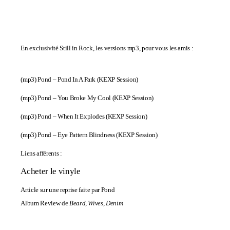
En exclusivité Still in Rock, les versions mp3, pour vous les amis :
(mp3)
Pond – Pond In A Park (KEXP Session)
(mp3)
Pond – You Broke My Cool (KEXP Session)
(mp3)
Pond – When It Explodes (KEXP Session)
(mp3)
Pond – Eye Pattern Blindness (KEXP Session)
Liens afférents :
Acheter le vinyle
Article sur une reprise faite par Pond
Album Review de
Beard, Wives, Denim