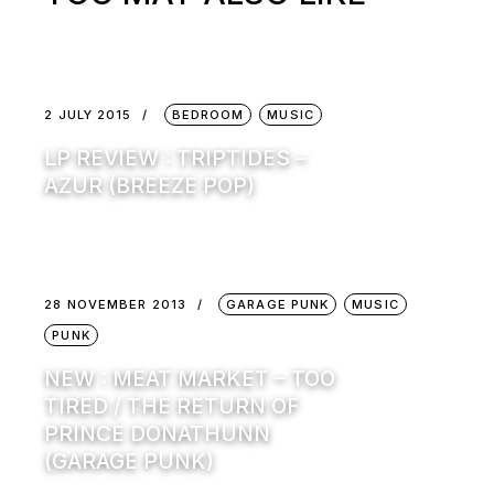
2 JULY 2015
BEDROOM
MUSIC
LP REVIEW : TRIPTIDES –
AZUR (BREEZE POP)
28 NOVEMBER 2013
GARAGE PUNK
MUSIC
PUNK
NEW : MEAT MARKET – TOO
TIRED / THE RETURN OF
PRINCE DONATHUNN
(GARAGE PUNK)