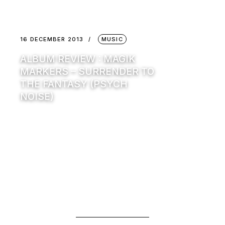
16 DECEMBER 2013
MUSIC
ALBUM REVIEW : MAGIK
MARKERS – SURRENDER TO
THE FANTASY (PSYCH
NOISE)