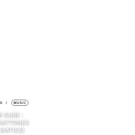
10
MUSIC
 SURE :
RAYTONES
SIXTIES)