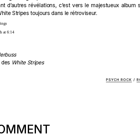
dant d’autres révélations, c’est vers le majestueux albu
White Stripes toujours dans le rétroviseur.
rings
h at 6:14
erbuss
n des
White Stripes
PSYCH ROCK
/
R
COMMENT