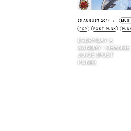
25 AUGUST 2014
MUSI
POP
POST-PUNK
PUN
EVERYDAY A
SUNDAY : ORANGE
JUICE (POST
PUNK)