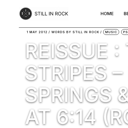
Skip
to
the
HOME
B
content
1 MAY 2012
WORDS BY
STILL IN ROCK
MUSIC
PS
REISSUE :
STRIPES 
SPRINGS 
AT 6:14 (