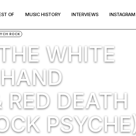
EST OF
MUSIC HISTORY
INTERVIEWS
INSTAGRAM
YCH ROCK
 THE WHITE
– HAND
& RED DEATH
ROCK PSYCHE