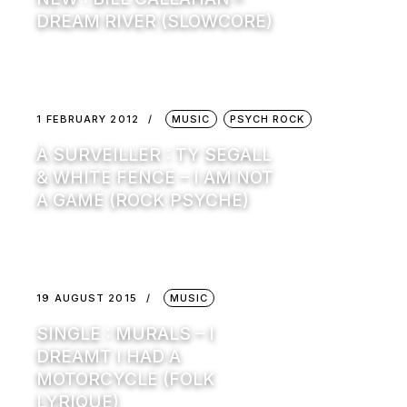
DREAM RIVER (SLOWCORE)
1 FEBRUARY 2012
MUSIC
PSYCH ROCK
À SURVEILLER : TY SEGALL
& WHITE FENCE – I AM NOT
A GAME (ROCK PSYCHE)
19 AUGUST 2015
MUSIC
SINGLE : MURALS – I
DREAMT I HAD A
MOTORCYCLE (FOLK
LYRIQUE)