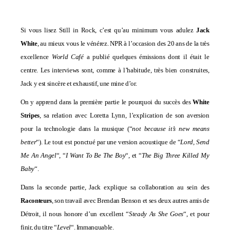
Si vous lisez Still in Rock, c’est qu’au minimum vous adulez
Jack
White
, au mieux vous le vénérez. NPR à l’occasion des 20 ans de la très
excellence
World Café
a publié quelques émissions dont il était le
centre. Les interviews sont, comme à l’habitude, très bien construites,
Jack y est sincère et exhaustif, une mine d’or.
On y apprend dans la première partie le pourquoi du succès des
White
Stripes
, sa relation avec Loretta Lynn, l’explication de son aversion
pour la technologie dans la musique (“
not because it’s new means
better
“). Le tout est ponctué par une version acoustique de “
Lord, Send
Me An Angel
“, “
I Want To Be The Boy
“, et “
The Big Three Killed My
Baby
“.
Dans la seconde partie, Jack explique sa collaboration au sein des
Raconteurs
, son travail avec Brendan Benson et ses deux autres amis de
Détroit, il nous honore d’un excellent “
Steady As She Goes
“, et pour
finir, du titre “
Level
“. Immanquable.