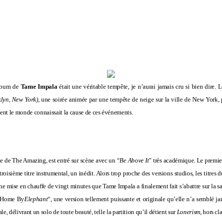
album de
Tame Impala
était une véritable tempête, je n’aurai jamais cru si bien dire. 
lyn, New York)
, une soirée animée par une tempête de
neige
sur la ville de New York, p
ement le monde connaissait la cause de ces événements.
ie de The Amazing, est entré sur scène avec un “
Be Above It
” très académique. Le premie
troisième titre instrumental, un inédit. Alors trop proche des versions studios, les titres 
une mise en chauffe de vingt minutes que Tame Impala a finalement fait s’abattre sur la sa
 Home By
Elephant
“, une version tellement puissante et originale qu’elle n’a semblé ja
le, délivrant un solo de toute beauté, telle la partition qu’il détient sur
Lonerism
, hors cl