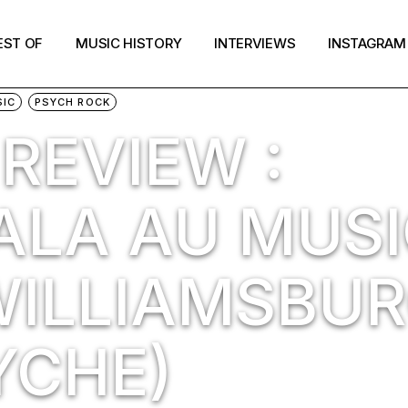
EST OF
MUSIC HISTORY
INTERVIEWS
INSTAGRAM
IC
PSYCH ROCK
REVIEW :
ALA AU MUS
WILLIAMSBU
YCHE)