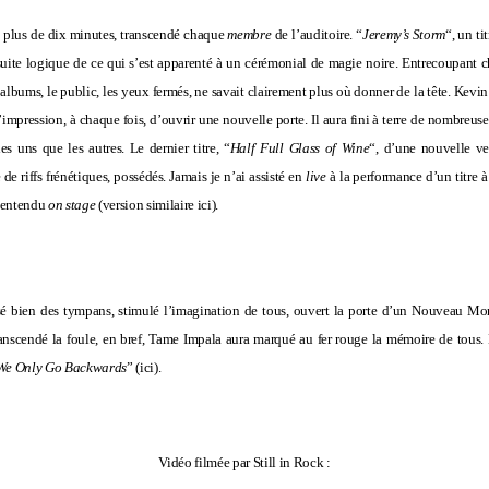
t plus de dix minutes, transcendé chaque
membre
de l’auditoire. “
Jeremy’s Storm
“, un ti
suite logique de ce qui s’est apparenté à un cérémonial de magie noire. Entrecoupant c
 albums, le public, les yeux fermés, ne savait clairement plus où donner de la tête. Kevin
 l’impression, à chaque fois, d’ouvrir une nouvelle porte. Il aura fini à terre de nombreu
es uns que les autres. Le dernier titre, “
Half Full Glass of Wine
“, d’une nouvelle ve
e riffs frénétiques, possédés. Jamais je n’ai assisté en
live
à la performance d’un titre à 
s entendu
on stage
(version similaire
ici
).
 bien des tympans, stimulé l’imagination de tous, ouvert la porte d’un Nouveau Mo
nscendé la foule, en bref, Tame Impala aura marqué au fer rouge la mémoire de tous. E
 We Only Go Backwards
” (
ici
).
Vidéo filmée par Still in Rock :