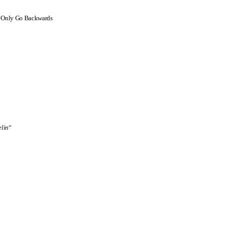
e Only Go Backwards
elin
“