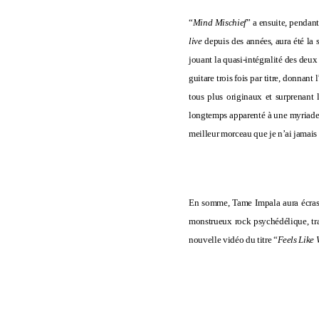
“
Mind Mischief
” a ensuite, pendan
live
depuis des années, aura été la 
jouant la quasi-intégralité des deux
guitare trois fois par titre, donnant
tous plus originaux et surprenant l
longtemps apparenté à une myriade d
meilleur
morceau que je n’ai jamai
En somme, Tame Impala aura écrasé
monstrueux rock psychédélique, tra
nouvelle vidéo du titre “
Feels Like