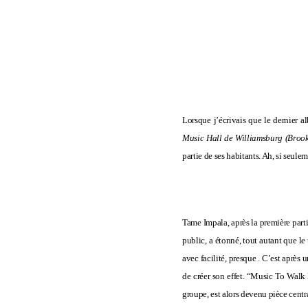
Lorsque j’écrivais que le dernier 
Music Hall de Williamsburg (Brook
partie de ses habitants. Ah, si seul
Tame Impala, après la première part
public, a étonné, tout autant que le 
avec facilité, presque
. C’est après 
de créer son effet. “
Music To Walk
groupe, est alors devenu pièce centra