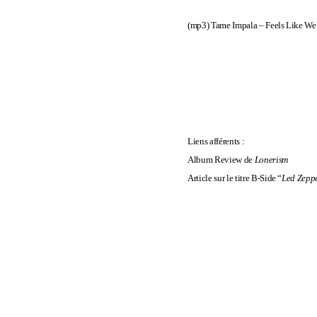
(mp3)
Tame Impala – Feels Like W
Liens afférents :
Album Review de
Lonerism
Article sur le titre B-Side “
Led Zepp