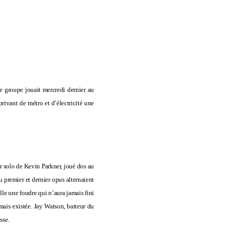
Le
groupe
jouait mercredi dernier au
rivant de métro et d’électricité une
r solo de Kevin Parkner, joué dos au
du premier et dernier opus alternaient
lle une foudre qui n’aura jamais fini
mais existée. Jay Watson, batteur du
asse.