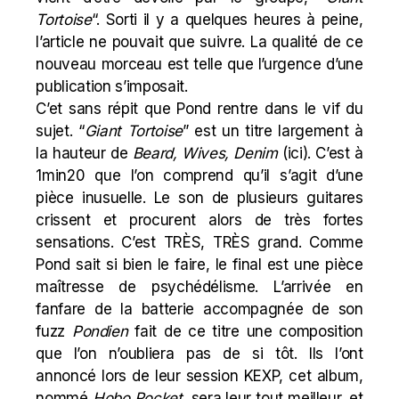
Tortoise
“. Sorti il y a quelques heures à peine,
l’article ne pouvait que suivre. La qualité de ce
nouveau morceau est telle que l’urgence d’une
publication s’imposait.
C’et sans répit que Pond rentre dans le vif du
sujet. “
Giant Tortoise
” est un titre largement à
la hauteur de
Beard, Wives, Denim
(
ici
). C’est à
1min20 que l’on comprend qu’il s’agit d’une
pièce inusuelle. Le son de plusieurs guitares
crissent et procurent alors de très fortes
sensations. C’est TRÈS, TRÈS grand. Comme
Pond sait si bien le faire, le final est une pièce
maîtresse de psychédélisme. L’arrivée en
fanfare de la batterie accompagnée de son
fuzz
Pondien
fait de ce titre une composition
que l’on n’oubliera pas de si tôt. Ils l’ont
annoncé lors de leur session KEXP, cet album,
nommé
Hobo Rocket
, sera leur tout meilleur, et