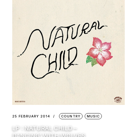
25 FEBRUARY 2014
COUNTRY
MUSIC
LP : NATURAL CHILD –
DANCING’ WITH WOLVES