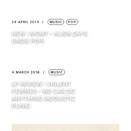
24 APRIL 2013
MUSIC
POP
NEW : MGMT – ALIEN DAYS
(INDIE POP)
4 MARCH 2016
MUSIC
LP REVIEW : VIOLENT
FEMMES – WE CAN DO
ANYTHING (ACOUSTIC
PUNK)