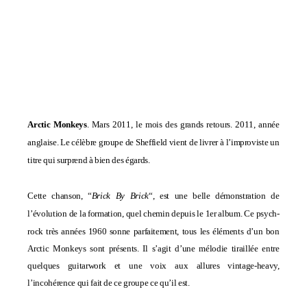
Arctic Monkeys
. Mars 2011, le mois des grands retours. 2011, année
anglaise. Le célèbre groupe de Sheffield vient de livrer à l’improviste un
titre qui surprend à bien des égards.
Cette chanson, “
Brick By Brick
“, est une belle démonstration de
l’évolution de la formation, quel chemin depuis le 1er album. Ce
psych-
rock très années 1960 sonne parfaitement, tous les éléments d’un bon
Arctic Monkeys sont présents. Il s’agit d’une mélodie tiraillée entre
quelques guitarwork et une voix aux allures vintage-heavy,
l’incohérence qui fait de ce groupe ce qu’il est.