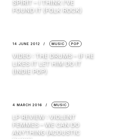
SPIRIT – I THINK I’VE
FOUND IT (FOLK ROCK)
14 JUNE 2012
MUSIC
POP
VIDEO : THE DRUMS – IF HE
LIKES IT LET HIM DO IT
(INDIE POP)
4 MARCH 2016
MUSIC
LP REVIEW : VIOLENT
FEMMES – WE CAN DO
ANYTHING (ACOUSTIC