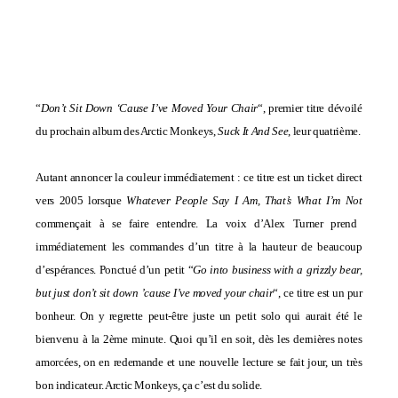
“
Don’t Sit Down ‘Cause I’ve Moved Your Chair
“, premier titre dévoilé
du prochain album des Arctic Monkeys,
Suck It And See
, leur quatrième.
Autant annoncer la couleur immédiatement : ce titre est un ticket direct
vers 2005 lorsque
Whatever People Say I Am, That’s What I’m Not
commençait à se faire entendre. La voix d’Alex Turner prend
immédiatement les commandes d’un titre à la hauteur de beaucoup
d’espérances. Ponctué d’un petit
“
Go into business with a grizzly bear,
but just don’t sit down ’cause I’ve moved your chair
“, ce titre est un pur
bonheur.
On y regrette peut-être juste un petit solo qui aurait été le
bienvenu à la 2ème minute. Quoi qu’il en soit, dès les dernières notes
amorcées, on en redemande et une nouvelle lecture se fait jour, un très
bon indicateur. Arctic Monkeys, ça c’est du solide.