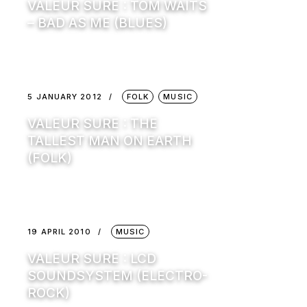
VALEUR SURE : TOM WAITS
– BAD AS ME (BLUES)
5 JANUARY 2012
FOLK
MUSIC
VALEUR SURE : THE
TALLEST MAN ON EARTH
(FOLK)
19 APRIL 2010
MUSIC
VALEUR SURE : LCD
SOUNDSYSTEM (ELECTRO-
ROCK)