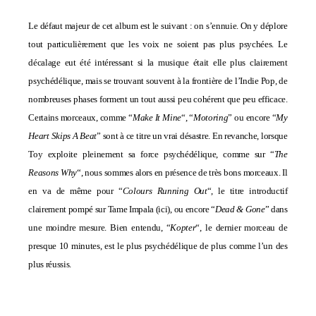
Le défaut majeur de cet album est le suivant : on s’ennuie. On y déplore
tout particulièrement que les voix ne soient pas plus psychées. Le
décalage eut été intéressant si la musique était elle plus clairement
psychédélique, mais se trouvant souvent à la frontière de l’Indie Pop, de
nombreuses phases forment un tout aussi peu cohérent que peu efficace.
Certains morceaux, comme “
Make It Mine
“, “
Motoring
” ou encore “
My
Heart Skips A Beat
” sont à ce titre un vrai désastre. En revanche, lorsque
Toy exploite pleinement sa force psychédélique, comme sur “
The
Reasons Why
“, nous sommes alors en présence de très bons morceaux. Il
en va de même pour “
Colours Running Out
“, le titre introductif
clairement pompé sur Tame Impala (
ici
), ou encore “
Dead & Gone
” dans
une moindre mesure. Bien entendu, “
Kopter
“, le dernier morceau de
presque 10 minutes, est le plus psychédélique de plus comme l’un des
plus réussis.