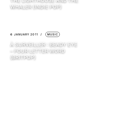
THE LIGHTHOUSE AND THE
WHALER (INDIE POP)
6 JANUARY 2011
MUSIC
À SURVEILLER : BEADY EYE
– FOUR LETTER WORD
(BRITPOP)