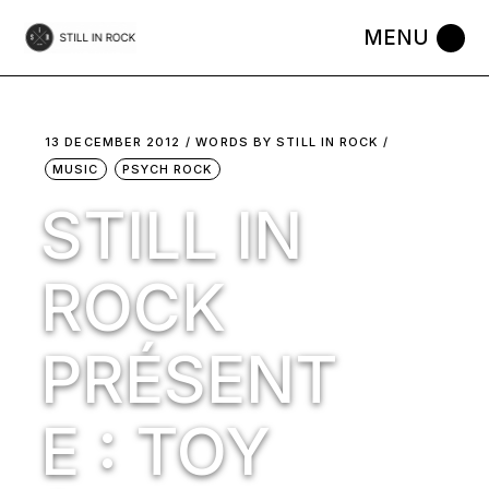
Skip
to
the
content
13 DECEMBER 2012
WORDS BY
STILL IN ROCK
MUSIC
PSYCH ROCK
STILL IN
ROCK
PRÉSENT
E : TOY