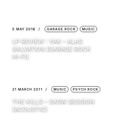
5 MAY 2016
GARAGE ROCK
MUSIC
LP REVIEW : YAK – ALAS
SALVATION (GARAGE ROCK
HI-FI)
21 MARCH 2011
MUSIC
PSYCH ROCK
THE KILLS – SXSW SESSION
(ACOUSTIC)