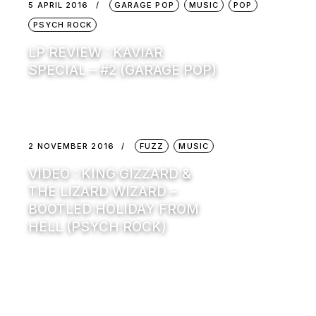
5 APRIL 2016
GARAGE POP
MUSIC
POP
PSYCH ROCK
LP REVIEW : KAVIAR
SPECIAL – #2 (GARAGE POP)
2 NOVEMBER 2016
FUZZ
MUSIC
VIDEO : KING GIZZARD &
THE LIZARD WIZARD –
BOOTLED HOLIDAY FROM
HELL (PSYCH ROCK)