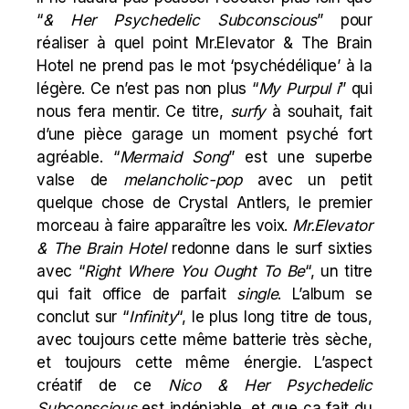
“
& Her Psychedelic Subconscious
” pour
réaliser à quel point Mr.Elevator & The Brain
Hotel ne prend pas le mot ‘psychédélique’ à la
légère. Ce n’est pas non plus “
My Purpul i
” qui
nous fera mentir. Ce titre,
surfy
à souhait, fait
d’une pièce garage un moment psyché fort
agréable. “
Mermaid Song
” est une superbe
valse de
melancholic-pop
avec un petit
quelque chose de Crystal Antlers, le premier
morceau à faire apparaître les voix.
Mr.Elevator
& The Brain Hotel
redonne dans le surf sixties
avec “
Right Where You Ought To Be
“, un titre
qui fait office de parfait
single
. L’album se
conclut sur “
Infinity
“, le plus long titre de tous,
avec toujours cette même batterie très sèche,
et toujours cette même énergie. L’aspect
créatif de ce
Nico & Her Psychedelic
Subconscious
est indéniable, et que ça fait du