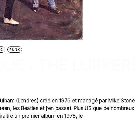
IC
PUNK
UE : THE LURKER
)
e Fulham (Londres) créé en 1976 et managé par Mike Stone
een, les Beatles et j’en passe). Plus US que de nombreux
araître un premier album en 1978, le