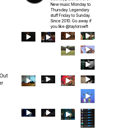
New music Monday to
Thursday. Legendary
stuff Friday to Sunday.
Since 2010. Go away if
you like @taylorswift
 Out
er