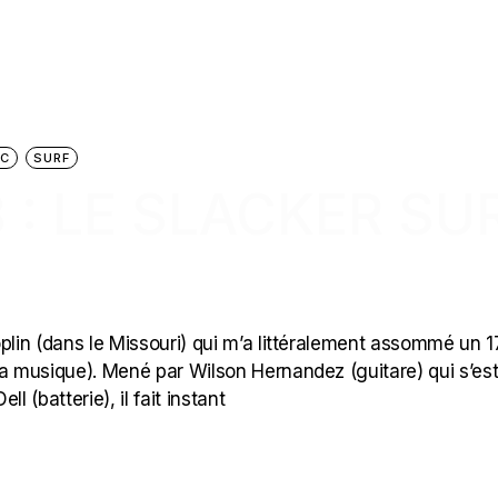
IC
SURF
 : LE SLACKER SU
plin (dans le Missouri) qui m’a littéralement assommé un 1
 musique). Mené par Wilson Hernandez (guitare) qui s’es
 (batterie), il fait instant