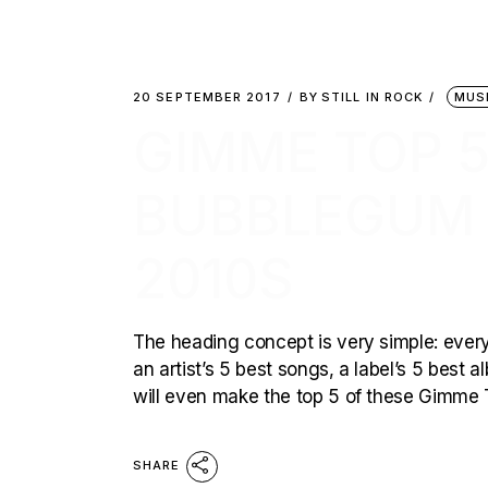
20 SEPTEMBER 2017
BY
STILL IN ROCK
MUS
GIMME TOP 5
BUBBLEGUM 
2010S
The heading concept is very simple: every 
an artist’s 5 best songs, a label’s 5 best
will even make the top 5 of these Gimme T
SHARE