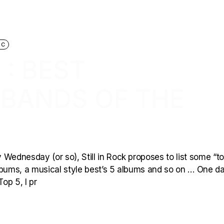
IC
 : BEST
BANDS OF THE
Wednesday (or so), Still in Rock proposes to list some “to
 albums, a musical style best’s 5 albums and so on … One d
op 5, I pr