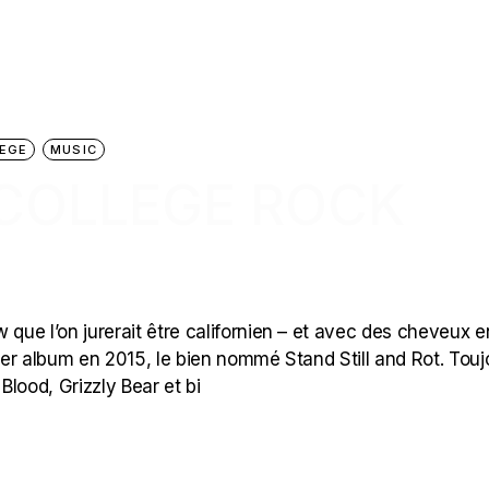
EGE
MUSIC
 COLLEGE ROCK
 que l’on jurerait être californien – et avec des cheveux e
mier album en 2015, le bien nommé Stand Still and Rot. Touj
lood, Grizzly Bear et bi