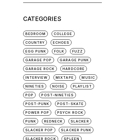
for:
CATEGORIES
BEDROOM
COLLEGE
COUNTRY
ECHOES
EGG PUNK
FOLK
FUZZ
GARAGE POP
GARAGE PUNK
GARAGE ROCK
HARDCORE
INTERVIEW
MIXTAPE
MUSIC
NINETIES
NOISE
PLAYLIST
POP
POST-NINETIES
POST-PUNK
POST-SKATE
POWER POP
PSYCH ROCK
PUNK
REDNECK
SLACKER
SLACKER POP
SLACKER PUNK
SLACKER ROCK
SPLEEN