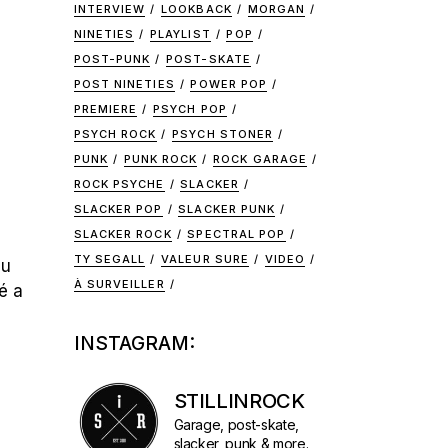
INTERVIEW
LOOKBACK
MORGAN
NINETIES
PLAYLIST
POP
POST-PUNK
POST-SKATE
POST NINETIES
POWER POP
PREMIERE
PSYCH POP
PSYCH ROCK
PSYCH STONER
PUNK
PUNK ROCK
ROCK GARAGE
ROCK PSYCHE
SLACKER
SLACKER POP
SLACKER PUNK
SLACKER ROCK
SPECTRAL POP
TY SEGALL
VALEUR SURE
VIDEO
au
À SURVEILLER
é a
INSTAGRAM:
STILLINROCK
Garage, post-skate,
slacker, punk & more.