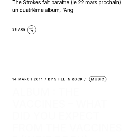
The Strokes fait paraitre (le 22 mars prochain)
un quatrième album, “Ang
SHARE
14 MARCH 2011
BY
STILL IN ROCK
MUSIC
ALBUM : THE
VACCINES – WHAT
DID YOU EXPECT
FROM THE VACCINES