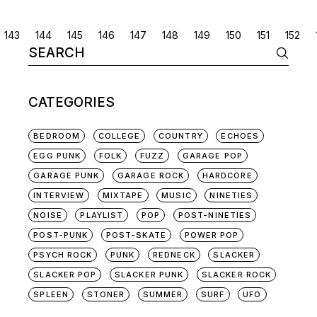
POSTS
143
144
145
146
147
148
149
150
151
152
Search
NAVIGATION
for:
CATEGORIES
BEDROOM
COLLEGE
COUNTRY
ECHOES
EGG PUNK
FOLK
FUZZ
GARAGE POP
GARAGE PUNK
GARAGE ROCK
HARDCORE
INTERVIEW
MIXTAPE
MUSIC
NINETIES
NOISE
PLAYLIST
POP
POST-NINETIES
POST-PUNK
POST-SKATE
POWER POP
PSYCH ROCK
PUNK
REDNECK
SLACKER
SLACKER POP
SLACKER PUNK
SLACKER ROCK
SPLEEN
STONER
SUMMER
SURF
UFO