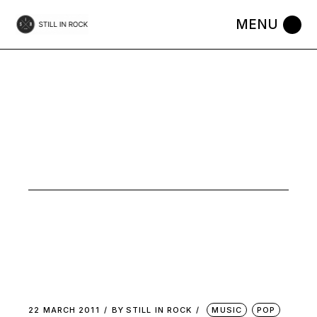
Skip
to
the
content
MUSIC
22 MARCH 2011
BY
STILL IN ROCK
MUSIC
POP