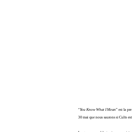
“
You Know What I Mean
” est la p
30 mai que nous saurons si Cults est 