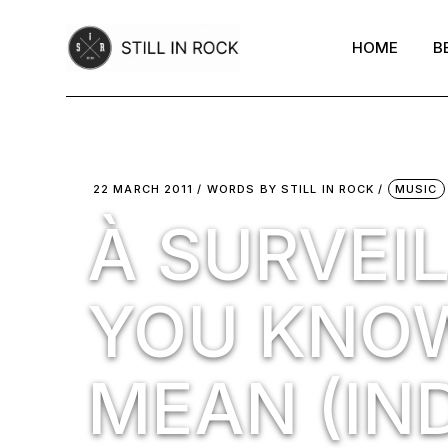
Skip
to
the
HOME
B
content
22 MARCH 2011
WORDS BY
STILL IN ROCK
MUSIC
À SURVEIL
YOU KNOW
MEAN (IND