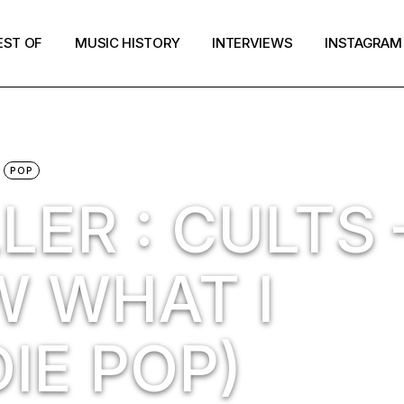
EST OF
MUSIC HISTORY
INTERVIEWS
INSTAGRAM
POP
LER : CULTS 
 WHAT I
IE POP)