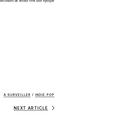
s secondes de retour vers une époque
À SURVEILLER
/
INDIE POP
NEXT ARTICLE