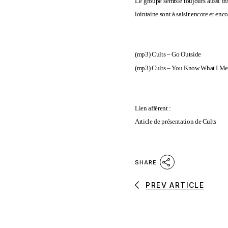
Le groupe semble toujours aussi ins
lointaine sont à saisir encore et enc
(mp3)
Cults – Go Outside
(mp3)
Cults – You Know What I M
Lien afférent :
Article de présentation de Cults
SHARE
PREV ARTICLE