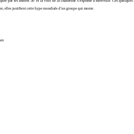
piré par les années 50′ et la voix de la chanteuse s’exprime à merveille. Ces quelque
ore, elles justifient cette hype mondiale d’un groupe qui monte.
ean