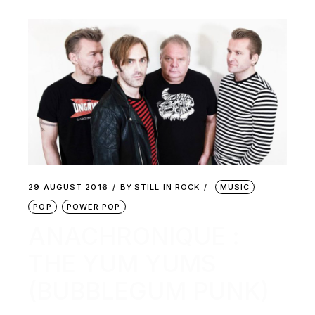
29 AUGUST 2016
BY
STILL IN ROCK
MUSIC
POP
POWER POP
ANACHRONIQUE :
THE YUM YUMS
(BUBBLEGUM PUNK)