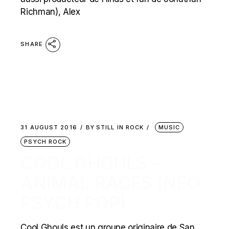
Richman), Alex
SHARE
31 AUGUST 2016
BY
STILL IN ROCK
MUSIC
PSYCH ROCK
COOL GHOULS –
ANIMAL RACES (NEO
PSYCH POP)
Cool Ghouls est un groupe originaire de San