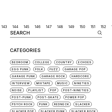
POSTS
143
144
145
146
147
148
149
150
151
152
Search
NAVIGATION
for:
CATEGORIES
BEDROOM
COLLEGE
COUNTRY
ECHOES
EGG PUNK
FOLK
FUZZ
GARAGE POP
GARAGE PUNK
GARAGE ROCK
HARDCORE
INTERVIEW
MIXTAPE
MUSIC
NINETIES
NOISE
PLAYLIST
POP
POST-NINETIES
POST-PUNK
POST-SKATE
POWER POP
PSYCH ROCK
PUNK
REDNECK
SLACKER
SLACKER POP
SLACKER PUNK
SLACKER ROCK