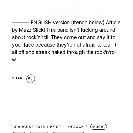
SLICK! (GLAM PUNK)
———– ENGLISH version (french below) Article
by Mazz Slick! This band isn’t fucking around
about rock’n’roll. They come out and say it to
your face because they’re not afraid to tear it
all off and streak naked through the rock’n’roll
w
SHARE
10 AUGUST 2016
BY
STILL IN ROCK
MUSIC