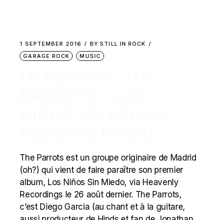
1 SEPTEMBER 2016
BY
STILL IN ROCK
GARAGE ROCK
MUSIC
LP REVIEW : THE
PARROTS – LOS
NIÑOS SIN MIEDO
(GARAGE ROCK)
The Parrots est un groupe originaire de Madrid
(oh?) qui vient de faire paraître son premier
album, Los Niños Sin Miedo, via Heavenly
Recordings le 26 août dernier. The Parrots,
c’est Diego Garcia (au chant et à la guitare,
aussi producteur de Hinds et fan de Jonathan