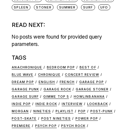
SPLEEN
STONER
SUMMER
SURF
UFO
READ NEXT:
No posts were found for provided query
parameters.
TAGS
ANACHRONIQUE
BEDROOM POP
BEST OF
BLUE WAVE
CHRONIQUE
CONCERT REVIEW
DREAM POP
ENGLISH
FRENCH
GARAGE POP
GARAGE PUNK
GARAGE ROCK
GARAGE STONER
GARAGE SURF
GIMME TOP 5
HOWLINBANANA
INDIE POP
INDIE ROCK
INTERVIEW
LOOKBACK
MORGAN
NINETIES
PLAYLIST
POP
POST-PUNK
POST-SKATE
POST NINETIES
POWER POP
PREMIERE
PSYCH POP
PSYCH ROCK