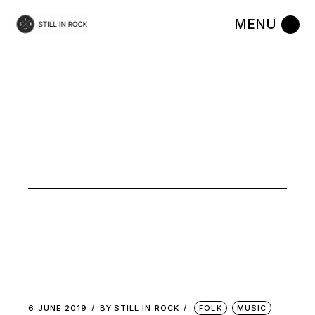
Skip
to
the
content
MUSIC
6 JUNE 2019
BY
STILL IN ROCK
FOLK
MUSIC