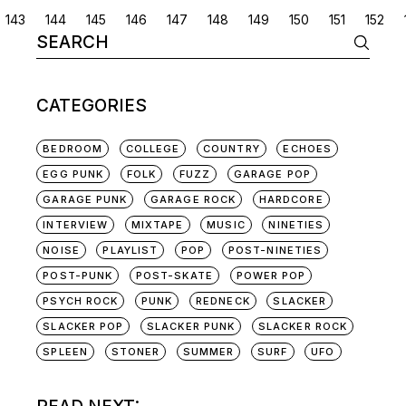
POSTS
143
144
145
146
147
148
149
150
151
152
Search
NAVIGATION
for:
CATEGORIES
BEDROOM
COLLEGE
COUNTRY
ECHOES
EGG PUNK
FOLK
FUZZ
GARAGE POP
GARAGE PUNK
GARAGE ROCK
HARDCORE
INTERVIEW
MIXTAPE
MUSIC
NINETIES
NOISE
PLAYLIST
POP
POST-NINETIES
POST-PUNK
POST-SKATE
POWER POP
PSYCH ROCK
PUNK
REDNECK
SLACKER
SLACKER POP
SLACKER PUNK
SLACKER ROCK
SPLEEN
STONER
SUMMER
SURF
UFO