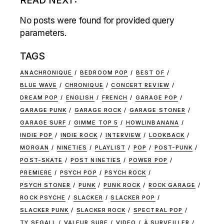
READ NEXT:
No posts were found for provided query
parameters.
TAGS
ANACHRONIQUE
BEDROOM POP
BEST OF
BLUE WAVE
CHRONIQUE
CONCERT REVIEW
DREAM POP
ENGLISH
FRENCH
GARAGE POP
GARAGE PUNK
GARAGE ROCK
GARAGE STONER
GARAGE SURF
GIMME TOP 5
HOWLINBANANA
INDIE POP
INDIE ROCK
INTERVIEW
LOOKBACK
MORGAN
NINETIES
PLAYLIST
POP
POST-PUNK
POST-SKATE
POST NINETIES
POWER POP
PREMIERE
PSYCH POP
PSYCH ROCK
PSYCH STONER
PUNK
PUNK ROCK
ROCK GARAGE
ROCK PSYCHE
SLACKER
SLACKER POP
SLACKER PUNK
SLACKER ROCK
SPECTRAL POP
TY SEGALL
VALEUR SURE
VIDEO
À SURVEILLER