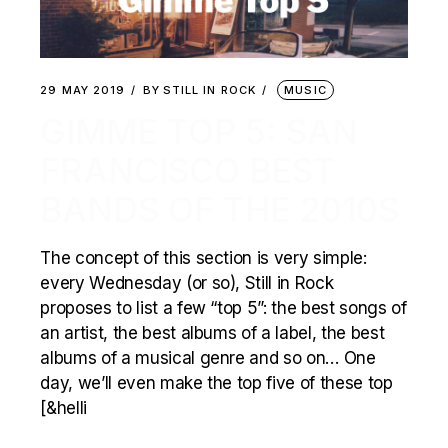
29 MAY 2019
BY
STILL IN ROCK
MUSIC
GIMME TOP 5: SAN
FRANCISCO BEST
BANDS OF THE 2010S
The concept of this section is very simple:
every Wednesday (or so), Still in Rock
proposes to list a few “top 5”: the best songs of
an artist, the best albums of a label, the best
albums of a musical genre and so on… One
day, we’ll even make the top five of these top
[&helli