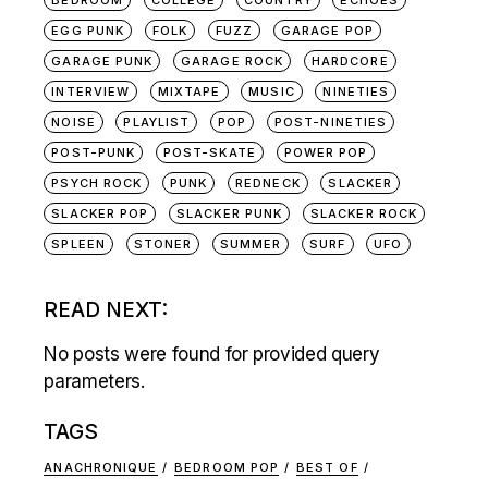
BEDROOM
COLLEGE
COUNTRY
ECHOES
EGG PUNK
FOLK
FUZZ
GARAGE POP
GARAGE PUNK
GARAGE ROCK
HARDCORE
INTERVIEW
MIXTAPE
MUSIC
NINETIES
NOISE
PLAYLIST
POP
POST-NINETIES
POST-PUNK
POST-SKATE
POWER POP
PSYCH ROCK
PUNK
REDNECK
SLACKER
SLACKER POP
SLACKER PUNK
SLACKER ROCK
SPLEEN
STONER
SUMMER
SURF
UFO
READ NEXT:
No posts were found for provided query
parameters.
TAGS
ANACHRONIQUE
BEDROOM POP
BEST OF