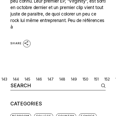
peu connu. Leur premier EP, “Virginity“, est sorti
en octobre dernier et un premier clip vient tout
juste de paraitre, de quoi colorer un peu ce
rock lui même entreprenant. Peu de références
à
SHARE
POSTS
143
144
145
146
147
148
149
150
151
152
Search
NAVIGATION
for:
CATEGORIES