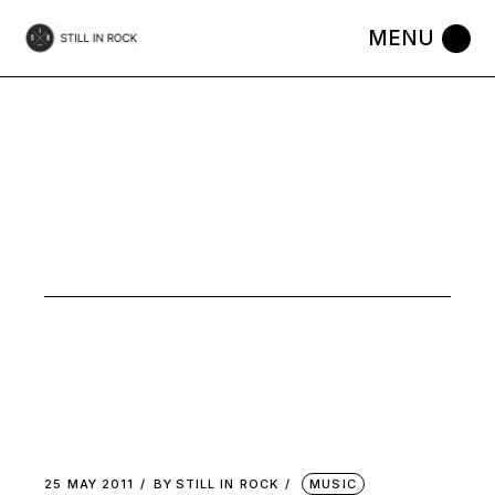
Skip
to
the
content
MUSIC
25 MAY 2011
BY
STILL IN ROCK
MUSIC