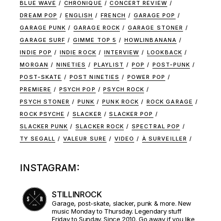
BLUE WAVE
CHRONIQUE
CONCERT REVIEW
DREAM POP
ENGLISH
FRENCH
GARAGE POP
GARAGE PUNK
GARAGE ROCK
GARAGE STONER
GARAGE SURF
GIMME TOP 5
HOWLINBANANA
INDIE POP
INDIE ROCK
INTERVIEW
LOOKBACK
MORGAN
NINETIES
PLAYLIST
POP
POST-PUNK
POST-SKATE
POST NINETIES
POWER POP
PREMIERE
PSYCH POP
PSYCH ROCK
PSYCH STONER
PUNK
PUNK ROCK
ROCK GARAGE
ROCK PSYCHE
SLACKER
SLACKER POP
SLACKER PUNK
SLACKER ROCK
SPECTRAL POP
TY SEGALL
VALEUR SURE
VIDEO
À SURVEILLER
INSTAGRAM:
STILLINROCK
Garage, post-skate, slacker, punk & more. New
music Monday to Thursday. Legendary stuff
Friday to Sunday. Since 2010. Go away if you like