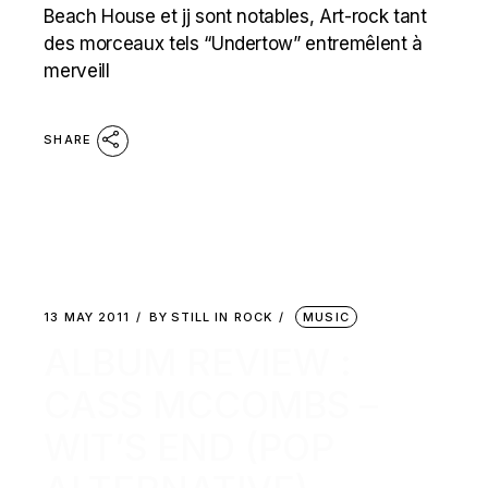
Beach House et jj sont notables, Art-rock tant
des morceaux tels “Undertow” entremêlent à
merveill
SHARE
13 MAY 2011
BY
STILL IN ROCK
MUSIC
ALBUM REVIEW :
CASS MCCOMBS –
WIT’S END (POP