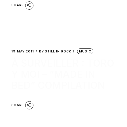
SHARE
19 MAY 2011
BY
STILL IN ROCK
MUSIC
À SURVEILLER : TORO
Y MOI – “MADE IN
BED” COMPILATION
SHARE