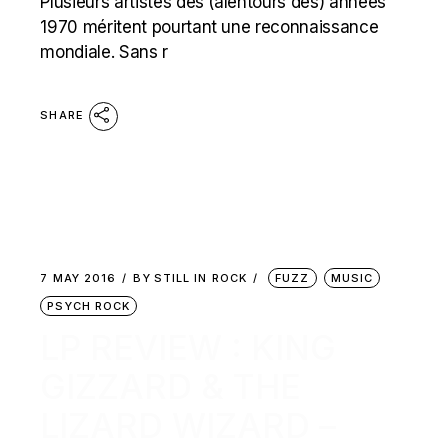
Plusieurs artistes des (alentours des) années
1970 méritent pourtant une reconnaissance
mondiale. Sans r
SHARE
7 MAY 2016
BY
STILL IN ROCK
FUZZ
MUSIC
PSYCH ROCK
LP REVIEW : KING
GIZZARD & THE
LIZARD WIZARD –