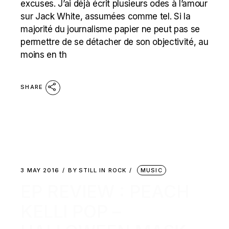
excuses. J’ai déjà écrit plusieurs odes à l’amour
sur Jack White, assumées comme tel. Si la
majorité du journalisme papier ne peut pas se
permettre de se détacher de son objectivité, au
moins en th
SHARE
3 MAY 2016
BY
STILL IN ROCK
MUSIC
EP REVIEW : PEACH
KELLI POP –