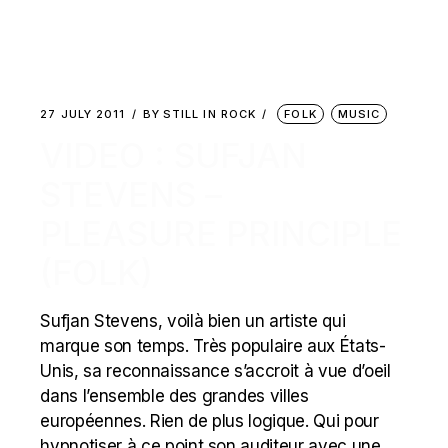
27 JULY 2011
BY
STILL IN ROCK
FOLK
MUSIC
VIDEO : SUFJAN
STEVENS –
PLEASURE PRINCIPLE
(FOLK)
Sufjan Stevens, voilà bien un artiste qui
marque son temps. Très populaire aux États-
Unis, sa reconnaissance s’accroit à vue d’oeil
dans l’ensemble des grandes villes
européennes. Rien de plus logique. Qui pour
hypnotiser à ce point son auditeur avec une