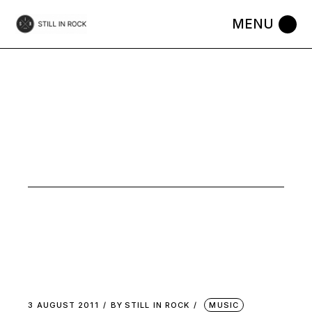
Skip
to
the
content
MUSIC
3 AUGUST 2011
BY
STILL IN ROCK
MUSIC