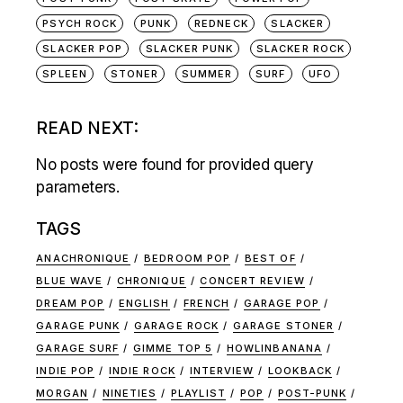
PSYCH ROCK
PUNK
REDNECK
SLACKER
SLACKER POP
SLACKER PUNK
SLACKER ROCK
SPLEEN
STONER
SUMMER
SURF
UFO
READ NEXT:
No posts were found for provided query
parameters.
TAGS
ANACHRONIQUE
BEDROOM POP
BEST OF
BLUE WAVE
CHRONIQUE
CONCERT REVIEW
DREAM POP
ENGLISH
FRENCH
GARAGE POP
GARAGE PUNK
GARAGE ROCK
GARAGE STONER
GARAGE SURF
GIMME TOP 5
HOWLINBANANA
INDIE POP
INDIE ROCK
INTERVIEW
LOOKBACK
MORGAN
NINETIES
PLAYLIST
POP
POST-PUNK