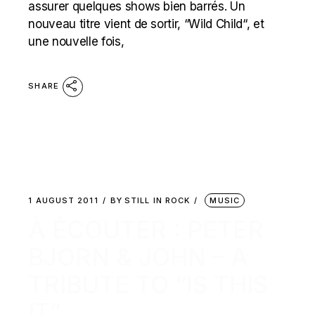
assurer quelques shows bien barrés. Un
nouveau titre vient de sortir, “Wild Child“, et
une nouvelle fois,
SHARE
1 AUGUST 2011
BY
STILL IN ROCK
MUSIC
À ÉCOUTER : PETER
BJORN & JOHN – A
TRIBUTE TO “IS THIS
IT”