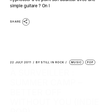
simple guitare ? On l
SHARE
22 JULY 2011
BY
STILL IN ROCK
MUSIC
POP
À SURVEILLER :
SUMMER CAMP –
BETTER OFF
WITHOUT YOU (INDIE
POP)