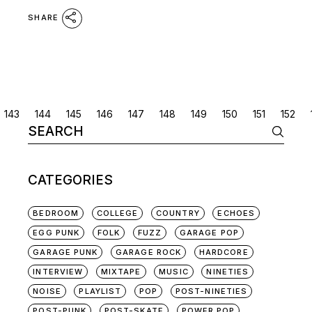
SHARE
POSTS
143
144
145
146
147
148
149
150
151
152
Search
NAVIGATION
for:
CATEGORIES
BEDROOM
COLLEGE
COUNTRY
ECHOES
EGG PUNK
FOLK
FUZZ
GARAGE POP
GARAGE PUNK
GARAGE ROCK
HARDCORE
INTERVIEW
MIXTAPE
MUSIC
NINETIES
NOISE
PLAYLIST
POP
POST-NINETIES
POST-PUNK
POST-SKATE
POWER POP