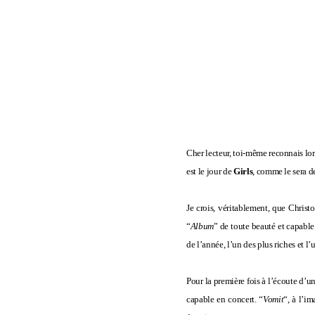
Cher lecteur, toi-même reconnais lors
est le jour de
Girls
, comme le sera d
Je crois, véritablement, que Christ
“
Album
” de toute beauté et capable
de l’année, l’un des plus riches et l’
Pour la première fois à l’écoute d’u
capable en concert. “
Vomit
“, à l’i