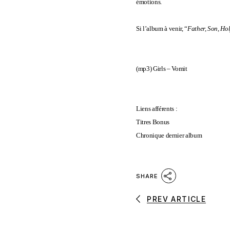
émotions.
Si l’album à venir, “
Father, Son, Ho
(mp3)
Girls – Vomit
Liens affére
nts :
Titres Bonus
Chronique dernier album
SHARE
PREV ARTICLE