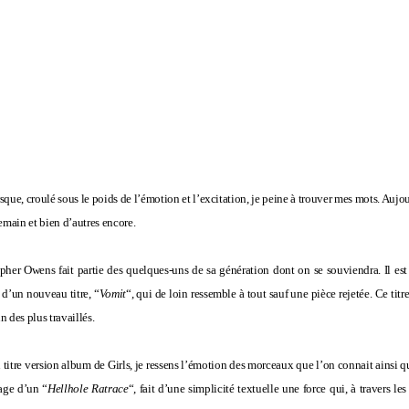
que, croulé sous le poids de l’émotion et l’excitation, je peine à trouver mes mots. Aujou
emain et bien d’autres encore.
opher Owens fait partie des quelques-uns de sa génération dont on se souviendra. Il es
 d’un nouveau titre, “
Vomit
“, qui de loin ressemble à tout sauf une pièce rejetée. Ce titre
un des plus travaillés.
n titre version album de Girls, je ressens l’émotion des morceaux que l’on connait ainsi q
mage d’un “
Hellhole Ratrace
“, fait d’une simplicité textuelle une force qui, à travers le