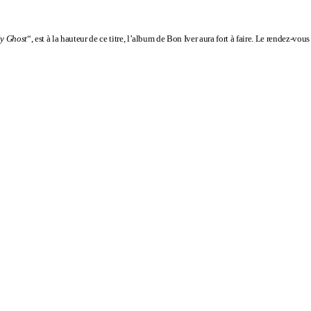
ly Ghost
“, est à la hauteur de ce titre,
l’album de Bon Iver
aura fort à faire. Le
rendez-vous e