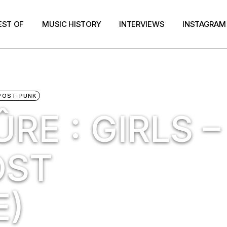
EST OF
MUSIC HISTORY
INTERVIEWS
INSTAGRAM
POST-PUNK
RE : GIRLS –
OST
E)