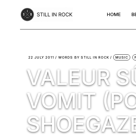
Skip
to
the
HOME
B
content
22 JULY 2011
WORDS BY
STILL IN ROCK
MUSIC
VALEUR SÛ
VOMIT (P
SHOEGAZ