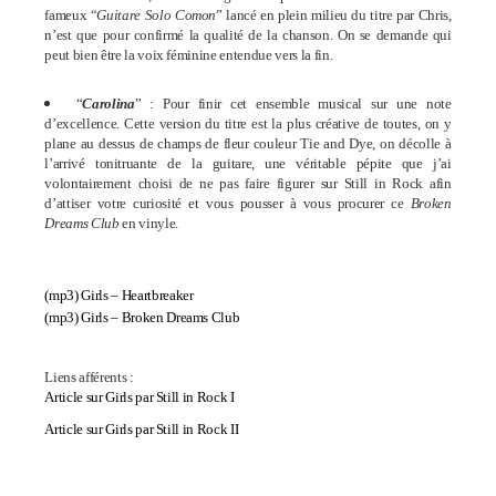
fameux “
Guitare Solo Comon
” lancé en plein milieu du titre par Chris,
n’est que pour confirmé la qualité de la chanson. On se demande qui
peut bien être la voix féminine entendue vers la fin.
“
Carolina
” : Pour finir cet ensemble musical sur une note
d’excellence. Cette version du titre est la plus créative de toutes, on y
plane au dessus de champs de fleur couleur Tie and Dye, on décolle à
l’arrivé tonitruante de la guitare, une véritable pépite que j’ai
volontairement choisi de ne pas faire figurer sur Still in Rock afin
d’attiser votre curiosité et vous pousser à vous procurer ce
Broken
Dreams Club
en vinyle.
(mp3)
Girls – Heartbreaker
(mp3)
Girls – Broken Dreams Club
Liens afférents :
Article sur Girls par Still in Rock I
Article sur Girls par Still in Rock II