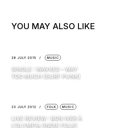
YOU MAY ALSO LIKE
28 JULY 2015
MUSIC
SINGLE : WAVVES – WAY
TOO MUCH (SURF PUNK)
23 JULY 2012
FOLK
MUSIC
LIVE REVIEW : BON IVER À
L’OLYMPIA (INDIE FOLK)