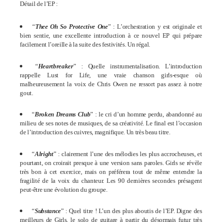
Détail de l’EP :
“
Thee Oh So Protective One
” : L’orchestration y est originale et
bien sentie, une excellente introduction à ce nouvel EP qui prépare
facilement l’oreille à la suite des festivités. Un régal.
“
Heartbreaker
” : Quelle instrumentalisation. L’introduction
rappelle Lust for Life, une vraie chanson girls-esque où
malheureusement la voix de Chris Owen ne ressort pas assez à notre
gout.
“
Broken Dreams Club
” : le cri d’un homme perdu, abandonné au
milieu de ses notes de musiques, de sa créativité. Le final est l’occasion
de l’introduction des cuivres, magnifique. Un très beau titre.
“
Alright
” : clairement l’une des mélodies les plus accrocheuses, et
pourtant, on croirait presque à une version sans paroles. Girls se révèle
très bon à cet exercice, mais on préférera tout de même entendre la
fragilité de la voix du chanteur. Les 90 dernières secondes présagent
peut-être une évolution du groupe.
“
Substance
” : Quel titre ! L’un des plus aboutis de l’EP. Digne des
meilleurs de Girls, le solo de guitare à partir du désormais futur très