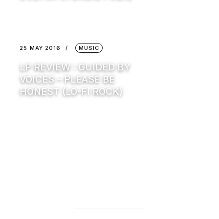
25 MAY 2016
MUSIC
LP REVIEW : GUIDED BY
VOICES – PLEASE BE
HONEST (LO-FI ROCK)