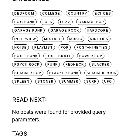
BEDROOM
COLLEGE
COUNTRY
ECHOES
EGG PUNK
FOLK
FUZZ
GARAGE POP
GARAGE PUNK
GARAGE ROCK
HARDCORE
INTERVIEW
MIXTAPE
MUSIC
NINETIES
NOISE
PLAYLIST
POP
POST-NINETIES
POST-PUNK
POST-SKATE
POWER POP
PSYCH ROCK
PUNK
REDNECK
SLACKER
SLACKER POP
SLACKER PUNK
SLACKER ROCK
SPLEEN
STONER
SUMMER
SURF
UFO
READ NEXT:
No posts were found for provided query
parameters.
TAGS