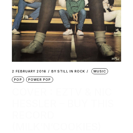
2 FEBRUARY 2016
BY
STILL IN ROCK
MUSIC
POP
POWER POP
COVER : EZTV & NIC
HESSLER – BUY THIS
RECORD
(MILK’N’COOKIES)