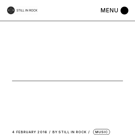
Skip
to
the
content
MUSIC
4 FEBRUARY 2016
BY
STILL IN ROCK
MUSIC