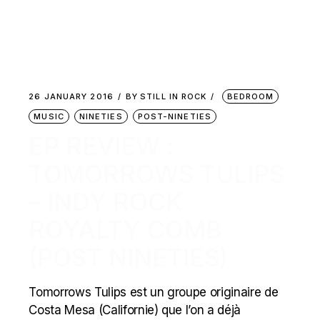
26 JANUARY 2016
BY
STILL IN ROCK
BEDROOM
MUSIC
NINETIES
POST-NINETIES
EP REVIEW :
TOMORROWS TULIPS
– INDY ROCK
ROYALTY COMB
(POST NINETIES)
Tomorrows Tulips est un groupe originaire de
Costa Mesa (Californie) que l’on a déjà