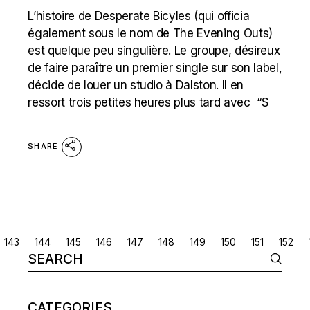
L’histoire de Desperate Bicyles (qui officia
également sous le nom de The Evening Outs)
est quelque peu singulière. Le groupe, désireux
de faire paraître un premier single sur son label,
décide de louer un studio à Dalston. Il en
ressort trois petites heures plus tard avec “S
SHARE
POSTS
143
144
145
146
147
148
149
150
151
152
Search
NAVIGATION
for:
CATEGORIES