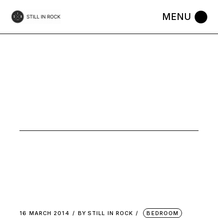
Skip
to
the
content
MUSIC
16 MARCH 2014
BY
STILL IN ROCK
BEDROOM