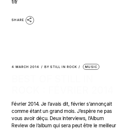
titr
SHARE
4 MARCH 2014
BY
STILL IN ROCK
MUSIC
BEST OF STILL IN
ROCK : FÉVRIER 2014
Février 2014. Je l’avais dit, février s’annonçait
comme étant un grand mois. J’espère ne pas
vous avoir déçu. Deux interviews, l’Album
Review de l’album qui sera peut être le meilleur