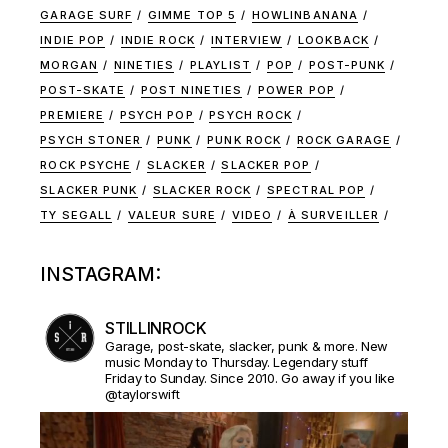
GARAGE SURF
GIMME TOP 5
HOWLINBANANA
INDIE POP
INDIE ROCK
INTERVIEW
LOOKBACK
MORGAN
NINETIES
PLAYLIST
POP
POST-PUNK
POST-SKATE
POST NINETIES
POWER POP
PREMIERE
PSYCH POP
PSYCH ROCK
PSYCH STONER
PUNK
PUNK ROCK
ROCK GARAGE
ROCK PSYCHE
SLACKER
SLACKER POP
SLACKER PUNK
SLACKER ROCK
SPECTRAL POP
TY SEGALL
VALEUR SURE
VIDEO
À SURVEILLER
INSTAGRAM:
STILLINROCK
Garage, post-skate, slacker, punk & more. New
music Monday to Thursday. Legendary stuff
Friday to Sunday. Since 2010. Go away if you like
@taylorswift