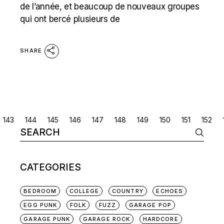
de l’année, et beaucoup de nouveaux groupes
qui ont bercé plusieurs de
SHARE
POSTS
143
144
145
146
147
148
149
150
151
152
Search
NAVIGATION
for:
CATEGORIES
BEDROOM
COLLEGE
COUNTRY
ECHOES
EGG PUNK
FOLK
FUZZ
GARAGE POP
GARAGE PUNK
GARAGE ROCK
HARDCORE