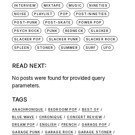
INTERVIEW
MIXTAPE
MUSIC
NINETIES
NOISE
PLAYLIST
POP
POST-NINETIES
POST-PUNK
POST-SKATE
POWER POP
PSYCH ROCK
PUNK
REDNECK
SLACKER
SLACKER POP
SLACKER PUNK
SLACKER ROCK
SPLEEN
STONER
SUMMER
SURF
UFO
READ NEXT:
No posts were found for provided query
parameters.
TAGS
ANACHRONIQUE
BEDROOM POP
BEST OF
BLUE WAVE
CHRONIQUE
CONCERT REVIEW
DREAM POP
ENGLISH
FRENCH
GARAGE POP
GARAGE PUNK
GARAGE ROCK
GARAGE STONER