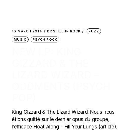
10 MARCH 2014
BY
STILL IN ROCK
FUZZ
MUSIC
PSYCH ROCK
NEW LP: KING
GIZZARD & THE
LIZARD WIZARD –
ODDMENTS (PSYCH
POP)
King Gizzard & The Lizard Wizard. Nous nous
étions quitté sur le dernier opus du groupe,
l’efficace Float Along – Fill Your Lungs (article).