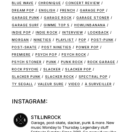
BLUE WAVE
CHRONIQUE
CONCERT REVIEW
DREAM POP
ENGLISH
FRENCH
GARAGE POP
GARAGE PUNK
GARAGE ROCK
GARAGE STONER
GARAGE SURF
GIMME TOP 5
HOWLINBANANA
INDIE POP
INDIE ROCK
INTERVIEW
LOOKBACK
MORGAN
NINETIES
PLAYLIST
POP
POST-PUNK
POST-SKATE
POST NINETIES
POWER POP
PREMIERE
PSYCH POP
PSYCH ROCK
PSYCH STONER
PUNK
PUNK ROCK
ROCK GARAGE
ROCK PSYCHE
SLACKER
SLACKER POP
SLACKER PUNK
SLACKER ROCK
SPECTRAL POP
TY SEGALL
VALEUR SURE
VIDEO
À SURVEILLER
INSTAGRAM:
STILLINROCK
Garage, post-skate, slacker, punk & more. New
music Monday to Thursday. Legendary stuff
Friday to Sunday. Since 2010. Go away if you like