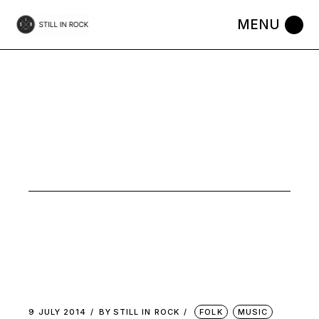
Skip
to
the
content
MUSIC
9 JULY 2014
BY
STILL IN ROCK
FOLK
MUSIC