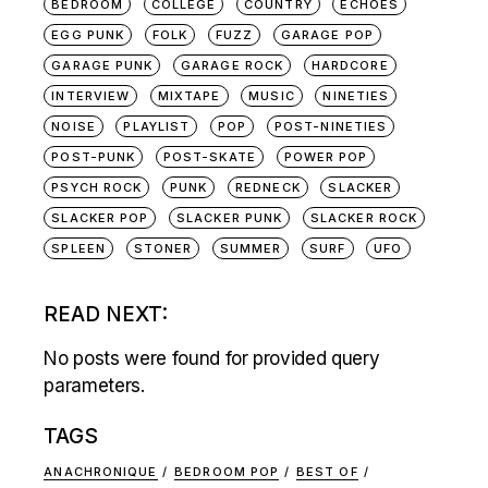
BEDROOM
COLLEGE
COUNTRY
ECHOES
EGG PUNK
FOLK
FUZZ
GARAGE POP
GARAGE PUNK
GARAGE ROCK
HARDCORE
INTERVIEW
MIXTAPE
MUSIC
NINETIES
NOISE
PLAYLIST
POP
POST-NINETIES
POST-PUNK
POST-SKATE
POWER POP
PSYCH ROCK
PUNK
REDNECK
SLACKER
SLACKER POP
SLACKER PUNK
SLACKER ROCK
SPLEEN
STONER
SUMMER
SURF
UFO
READ NEXT:
No posts were found for provided query
parameters.
TAGS
ANACHRONIQUE
BEDROOM POP
BEST OF