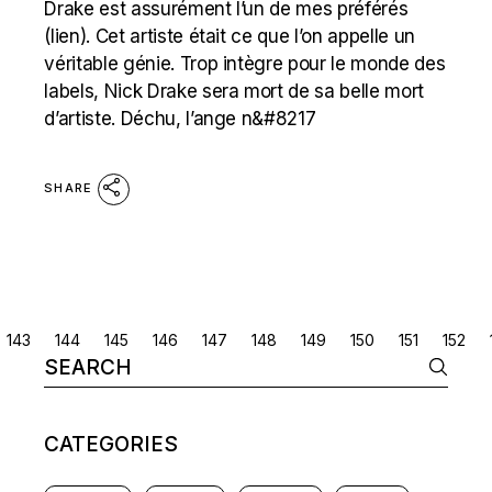
Drake est assurément l’un de mes préférés
(lien). Cet artiste était ce que l’on appelle un
véritable génie. Trop intègre pour le monde des
labels, Nick Drake sera mort de sa belle mort
d’artiste. Déchu, l’ange n&#8217
SHARE
POSTS
143
144
145
146
147
148
149
150
151
152
Search
NAVIGATION
for:
CATEGORIES