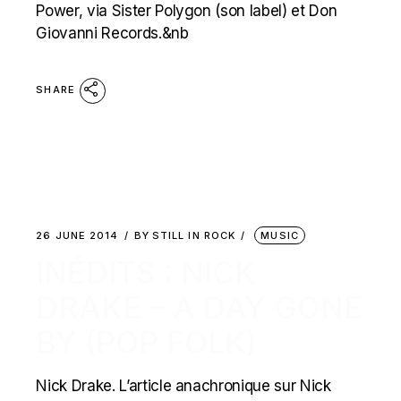
Power, via Sister Polygon (son label) et Don
Giovanni Records.&nb
SHARE
26 JUNE 2014
BY
STILL IN ROCK
MUSIC
INÉDITS : NICK
DRAKE – A DAY GONE
BY (POP FOLK)
Nick Drake. L’article anachronique sur Nick