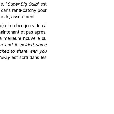
e, “
Super Big Gulp
” est
 dans l’anti-catchy pour
r Jr.
, assurément.
ko
) et un bon jeu vidéo à
maintenant et pas après,
la meilleure nouvelle du
um and it yielded some
cited to share with you
 Away
est sorti dans les