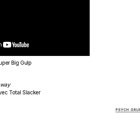
uper Big Gulp
Away
avec Total Slacker
PSYCH GRU