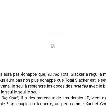
ous aura pas échappé que,
so far
,
Total Slacker
a reçu la m
 vous aura pas non plus échappé que
Total
Slacker est le se
rvana, le seul à reprendre les codes des
nineties
avec le b
le seul le seul le seul.
 Big Gulp
“, l’un des morceaux de son dernier LP, vient d’a
mble ! Un couple du tonnerre, un peu comme Kurt et Co