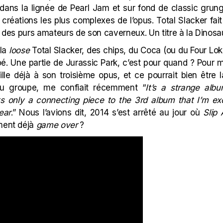
dans la lignée de Pearl Jam et sur fond de classic grung
 créations les plus complexes de l’opus. Total Slacker fait
ue des purs amateurs de son caverneux. Un titre à la
Dinosau
 la
loose
Total Slacker, des chips, du Coca (ou du
Four Lo
pé. Une partie de
Jurassic Park
, c’est pour quand ? Pour 
ille déjà à son troisième opus, et ce pourrait bien être 
du groupe, me confiait récemment “
It’s a strange alb
 its only a connecting piece to the 3rd album that I’m ex
ear
.” Nous l’avions dit, 2014 s’est arrêté au jour où
Slip
ment déjà
game over
?