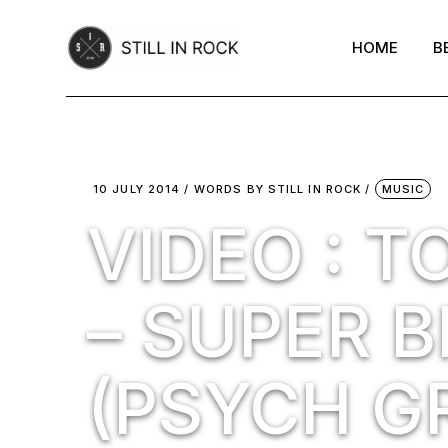
Skip
to
the
HOME
B
content
10 JULY 2014
WORDS BY
STILL IN ROCK
MUSIC
VIDEO : 
– SUPER B
(PSYCH G