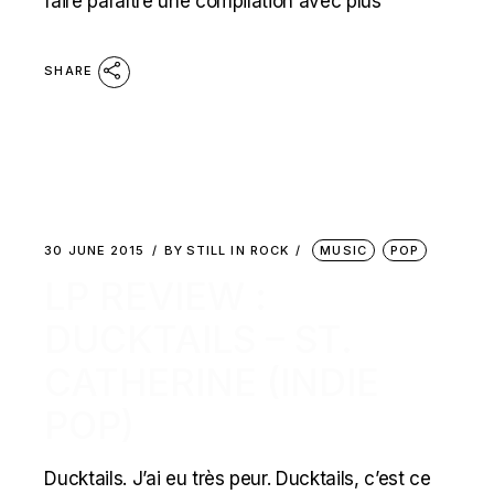
faire paraître une compilation avec plus
SHARE
30 JUNE 2015
BY
STILL IN ROCK
MUSIC
POP
LP REVIEW :
DUCKTAILS – ST.
CATHERINE (INDIE
POP)
Ducktails. J’ai eu très peur. Ducktails, c’est ce