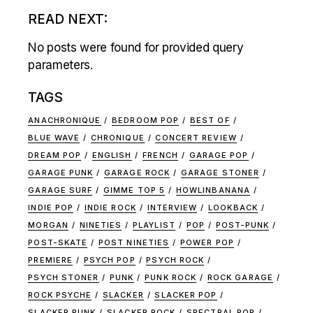
READ NEXT:
No posts were found for provided query
parameters.
TAGS
ANACHRONIQUE
BEDROOM POP
BEST OF
BLUE WAVE
CHRONIQUE
CONCERT REVIEW
DREAM POP
ENGLISH
FRENCH
GARAGE POP
GARAGE PUNK
GARAGE ROCK
GARAGE STONER
GARAGE SURF
GIMME TOP 5
HOWLINBANANA
INDIE POP
INDIE ROCK
INTERVIEW
LOOKBACK
MORGAN
NINETIES
PLAYLIST
POP
POST-PUNK
POST-SKATE
POST NINETIES
POWER POP
PREMIERE
PSYCH POP
PSYCH ROCK
PSYCH STONER
PUNK
PUNK ROCK
ROCK GARAGE
ROCK PSYCHE
SLACKER
SLACKER POP
SLACKER PUNK
SLACKER ROCK
SPECTRAL POP