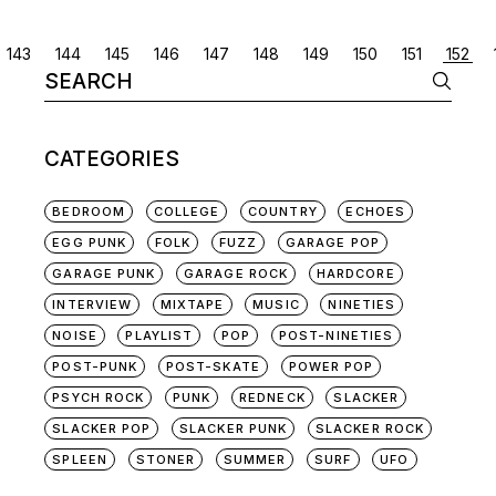
POSTS
143
144
145
146
147
148
149
150
151
152
Search
NAVIGATION
for:
CATEGORIES
BEDROOM
COLLEGE
COUNTRY
ECHOES
EGG PUNK
FOLK
FUZZ
GARAGE POP
GARAGE PUNK
GARAGE ROCK
HARDCORE
INTERVIEW
MIXTAPE
MUSIC
NINETIES
NOISE
PLAYLIST
POP
POST-NINETIES
POST-PUNK
POST-SKATE
POWER POP
PSYCH ROCK
PUNK
REDNECK
SLACKER
SLACKER POP
SLACKER PUNK
SLACKER ROCK
SPLEEN
STONER
SUMMER
SURF
UFO