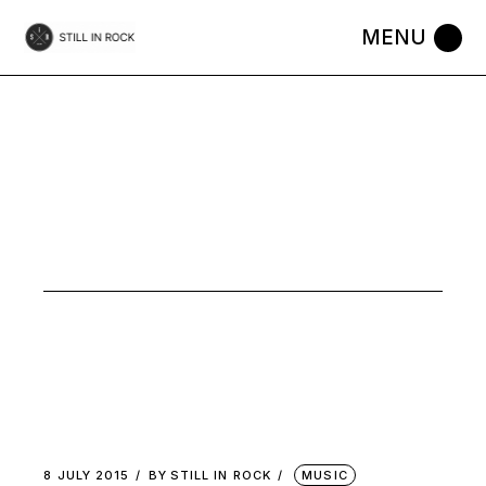
Skip
to
the
content
MUSIC
8 JULY 2015
BY
STILL IN ROCK
MUSIC