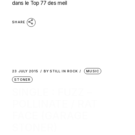
dans le Top 77 des meil
SHARE
23 JULY 2015
BY
STILL IN ROCK
MUSIC
STONER
SINGLE : FUZZ –
POLLINATE / RAT
FACE (GARAGE
STONER)