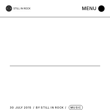
Skip
to
the
content
JULY 2015
30 JULY 2015
BY
STILL IN ROCK
MUSIC