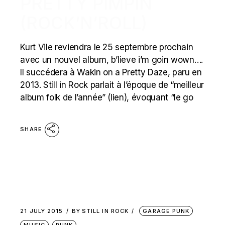
PRETTY PIMPIN
(ROCK’N’ROLL)
Kurt Vile reviendra le 25 septembre prochain
avec un nouvel album, b’lieve i’m goin wown….
Il succédera à Wakin on a Pretty Daze, paru en
2013. Still in Rock parlait à l’époque de “meilleur
album folk de l’année” (lien), évoquant “le go
SHARE
21 JULY 2015
BY
STILL IN ROCK
GARAGE PUNK
MUSIC
PUNK