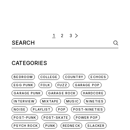
POSTS
1
2
3
Search
NAVIGATION
for:
CATEGORIES
BEDROOM
COLLEGE
COUNTRY
ECHOES
EGG PUNK
FOLK
FUZZ
GARAGE POP
GARAGE PUNK
GARAGE ROCK
HARDCORE
INTERVIEW
MIXTAPE
MUSIC
NINETIES
NOISE
PLAYLIST
POP
POST-NINETIES
POST-PUNK
POST-SKATE
POWER POP
PSYCH ROCK
PUNK
REDNECK
SLACKER