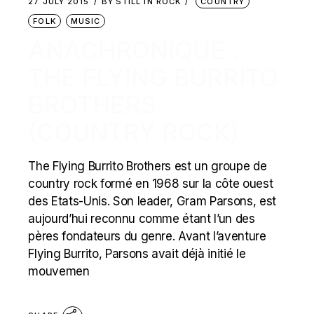
27 JULY 2015
BY
STILL IN ROCK
COUNTRY
FOLK
MUSIC
ANACHRONIQUE :
THE FLYING BURRITO
BROTHERS
(COUNTRY ROCK)
The Flying Burrito Brothers est un groupe de
country rock formé en 1968 sur la côte ouest
des Etats-Unis. Son leader, Gram Parsons, est
aujourd’hui reconnu comme étant l’un des
pères fondateurs du genre. Avant l’aventure
Flying Burrito, Parsons avait déjà initié le
mouvemen