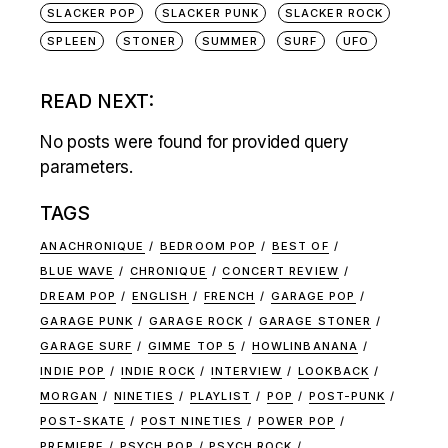
SLACKER POP
SLACKER PUNK
SLACKER ROCK
SPLEEN
STONER
SUMMER
SURF
UFO
READ NEXT:
No posts were found for provided query
parameters.
TAGS
ANACHRONIQUE
BEDROOM POP
BEST OF
BLUE WAVE
CHRONIQUE
CONCERT REVIEW
DREAM POP
ENGLISH
FRENCH
GARAGE POP
GARAGE PUNK
GARAGE ROCK
GARAGE STONER
GARAGE SURF
GIMME TOP 5
HOWLINBANANA
INDIE POP
INDIE ROCK
INTERVIEW
LOOKBACK
MORGAN
NINETIES
PLAYLIST
POP
POST-PUNK
POST-SKATE
POST NINETIES
POWER POP
PREMIERE
PSYCH POP
PSYCH ROCK