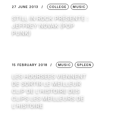
27 JUNE 2013
COLLEGE
MUSIC
STILL IN ROCK PRÉSENTE :
JEFFREY NOVAK (POP
PUNK)
15 FEBRUARY 2018
MUSIC
SPLEEN
LES HOORSEES VIENNENT
DE SORTIR LE MEILLEUR
CLIP DE L’HISTOIRE DES
CLIPS LES MEILLEURS DE
L’HISTOIRE