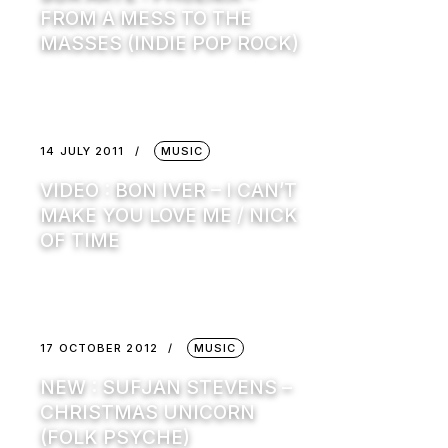
FROM A MESS TO THE
MASSES (INDIE POP ROCK)
14 JULY 2011
MUSIC
VIDEO : BON IVER – I CAN’T
MAKE YOU LOVE ME / NICK
OF TIME
17 OCTOBER 2012
MUSIC
NEW : SUFJAN STEVENS –
CHRISTMAS UNICORN
(FOLK PSYCHE)