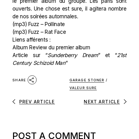
le premier album du groupe. Les paris sont
ouverts. Une chose est sure, il agitera nombre
de nos soirées automnales.
(mp3)
Fuzz – Pollinate
(mp3)
Fuzz – Rat Face
Liens afférents :
Album Review du premier album
Article sur “
Sunderberry Dream
” et “
21st
Century Schizoid Man
“
GARAGE STONER
/
SHARE
VALEUR SURE
PREV ARTICLE
NEXT ARTICLE
POST A COMMENT