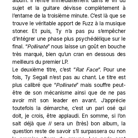
album. Il rentre immédiatement dans le vif du
sujet et la guitare dévisse complètement à
l’entame de la troisième minute. C’est là que se
trouve le véritable apport de Fuzz à la musique
stoner. Et puis, Ty n’a pas pu s’empêcher
d’intégrer une phase plus psychédélique sur le
final. “
Pollinate
” nous laisse un goût en bouche
très marqué, bien qu’un cran en dessous des
meilleurs du premier LP.
Le deuxième titre, c’est “
Rat Face
“. Pour une
fois, Ty Segall n’est pas au chant. Le titre est
plus calibré que “
Pollinate
” mais souffre peut-
être de son mécanisme ainsi que de ne pas
avoir mit son leader en avant. J’apprécie
toutefois la démarche, c’est un pari osé qui
doit, je crois, être applaudi. En somme, si l’on
sait déjà que
II
sera un (très) bon album, la
question reste de savoir s’il surpassera ou non