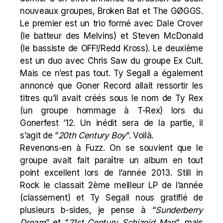
nouveaux groupes, Broken Bat et The GØGGS.
Le premier est un trio formé avec Dale Crover
(le batteur des Melvins) et Steven McDonald
(le bassiste de OFF!/Redd Kross). Le deuxième
est un duo avec Chris Saw du groupe Ex Cult.
Mais ce n’est pas tout. Ty Segall a également
annoncé que Goner Record allait ressortir les
titres qu’il avait créés sous le nom de Ty Rex
(un groupe hommage à T-Rex) lors du
Gonerfest ’12. Un inédit sera de la partie, il
s’agit de “
20th Century Boy
“. Voilà.
Revenons-en à Fuzz. On se souvient que le
groupe avait fait paraître un album en tout
point excellent lors de l’année 2013. Still in
Rock le classait 2ème meilleur LP de l’année
(classement) et Ty Segall nous gratifié de
plusieurs b-sides, je pense à “
Sunderberry
Dream
” et “
21st Century Schizoid Man
“, mais