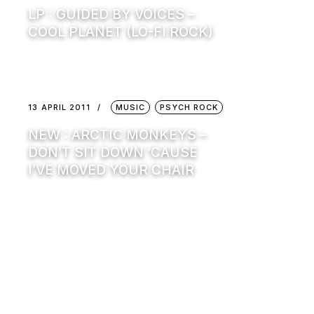
LP : GUIDED BY VOICES –
COOL PLANET (LO-FI ROCK)
13 APRIL 2011
MUSIC
PSYCH ROCK
NEW : ARCTIC MONKEYS –
DON’T SIT DOWN ‘CAUSE
I’VE MOVED YOUR CHAIR