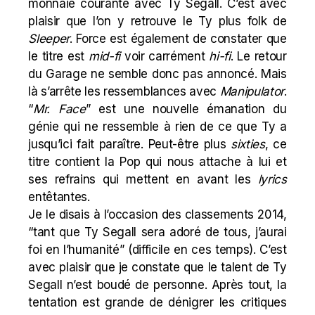
monnaie courante avec Ty Segall. C’est avec
plaisir que l’on y retrouve le Ty plus folk de
Sleeper
. Force est également de constater que
le titre est
mid-fi
voir carrément
hi-fi
. Le retour
du Garage ne semble donc pas annoncé. Mais
là s’arrête les ressemblances avec
Manipulator
.
“
Mr. Face
” est une nouvelle émanation du
génie qui ne ressemble à rien de ce que Ty a
jusqu’ici fait paraître. Peut-être plus
sixties
, ce
titre contient la Pop qui nous attache à lui et
ses refrains qui mettent en avant les
lyrics
entêtantes.
Je le disais à l’occasion des classements 2014,
“tant que Ty Segall sera adoré de tous, j’aurai
foi en l’humanité” (
difficile en ces temps
). C’est
avec plaisir que je constate que le talent de Ty
Segall n’est boudé de personne. Après tout, la
tentation est grande de dénigrer les critiques