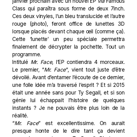
janvier prochain avec un nouvel EP
via
Famous
Class qui paraîtra sous forme de deux 7inch.
Ces deux vinyles, l’un bleu translucide et l’autre
rouge (
photo
), feront office de lunettes 3D
lorsque placés devant chaque œil (
comme ça
).
Cette ‘lunette’ un peu spéciale permettra
finalement de décrypter la pochette. Tout un
programme.
Intitulé
Mr. Face
, l’EP contiendra 4 morceaux.
Le premier, “
Mr. Face
“, vient tout juste d’être
dévoilé. Avant d’entamer l’écoute de ce dernier,
une folle idée m’a traversé l’esprit ? Et si 2015
était une année sans pour Ty Segall, et si son
génie lui échappait l’histoire de quelques
instants ? Je ne pouvais être plus loin de la
réalité.
“
Mr. Face
” est excellentissime. On aurait
presque honte de le dire tant ça devient