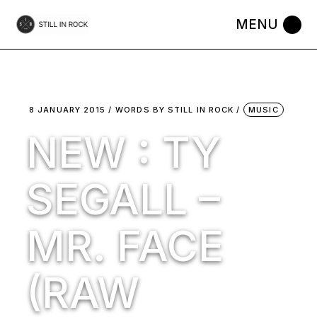
Skip
to
the
content
8 JANUARY 2015
WORDS BY
STILL IN ROCK
MUSIC
NEW : TY
SEGALL –
MR. FACE
(RAW