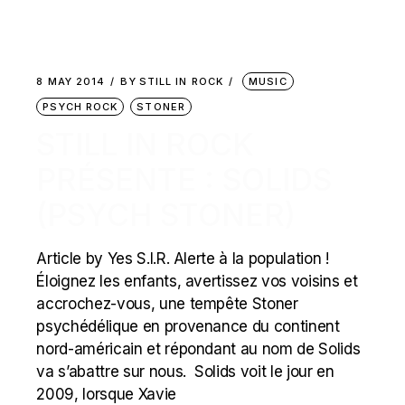
8 MAY 2014
BY
STILL IN ROCK
MUSIC
PSYCH ROCK
STONER
STILL IN ROCK
PRÉSENTE : SOLIDS
(PSYCH STONER)
Article by Yes S.I.R. Alerte à la population !
Éloignez les enfants, avertissez vos voisins et
accrochez-vous, une tempête Stoner
psychédélique en provenance du continent
nord-américain et répondant au nom de Solids
va s’abattre sur nous. Solids voit le jour en
2009, lorsque Xavie