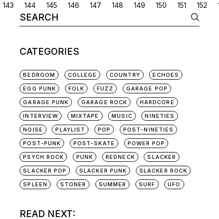
POSTS
143
144
145
146
147
148
149
150
151
152
Search
NAVIGATION
for:
CATEGORIES
BEDROOM
COLLEGE
COUNTRY
ECHOES
EGG PUNK
FOLK
FUZZ
GARAGE POP
GARAGE PUNK
GARAGE ROCK
HARDCORE
INTERVIEW
MIXTAPE
MUSIC
NINETIES
NOISE
PLAYLIST
POP
POST-NINETIES
POST-PUNK
POST-SKATE
POWER POP
PSYCH ROCK
PUNK
REDNECK
SLACKER
SLACKER POP
SLACKER PUNK
SLACKER ROCK
SPLEEN
STONER
SUMMER
SURF
UFO
READ NEXT: