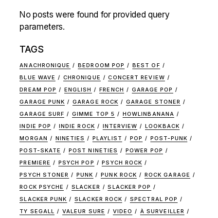
No posts were found for provided query
parameters.
TAGS
ANACHRONIQUE
BEDROOM POP
BEST OF
BLUE WAVE
CHRONIQUE
CONCERT REVIEW
DREAM POP
ENGLISH
FRENCH
GARAGE POP
GARAGE PUNK
GARAGE ROCK
GARAGE STONER
GARAGE SURF
GIMME TOP 5
HOWLINBANANA
INDIE POP
INDIE ROCK
INTERVIEW
LOOKBACK
MORGAN
NINETIES
PLAYLIST
POP
POST-PUNK
POST-SKATE
POST NINETIES
POWER POP
PREMIERE
PSYCH POP
PSYCH ROCK
PSYCH STONER
PUNK
PUNK ROCK
ROCK GARAGE
ROCK PSYCHE
SLACKER
SLACKER POP
SLACKER PUNK
SLACKER ROCK
SPECTRAL POP
TY SEGALL
VALEUR SURE
VIDEO
À SURVEILLER