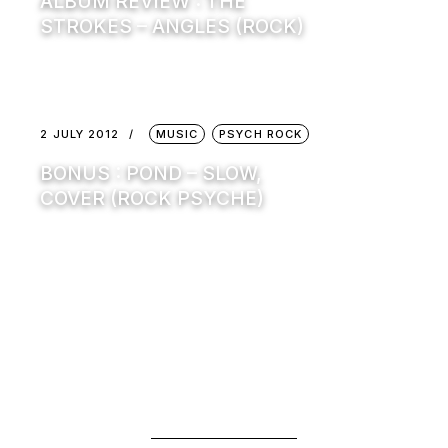
ALBUM REVIEW : THE
STROKES – ANGLES (ROCK)
2 JULY 2012
MUSIC
PSYCH ROCK
BONUS : POND – SLOW,
COVER (ROCK PSYCHE)