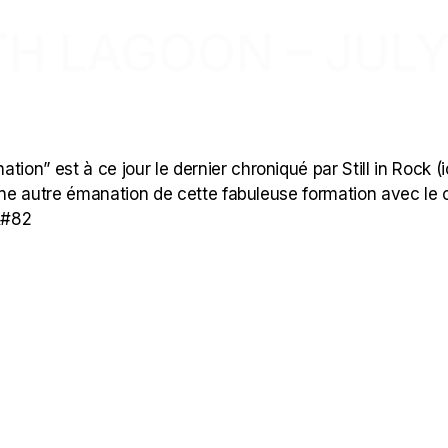
TH LAGOON – JUL
)
ion” est à ce jour le dernier chroniqué par Still in Rock (ic
une autre émanation de cette fabuleuse formation avec le c
l&#82