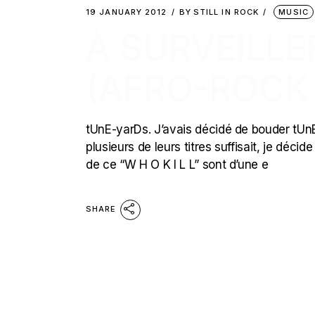
19 JANUARY 2012
BY
STILL IN ROCK
MUSIC
À SURVEILLE
(AFRO-ROCK
tUnE-yarDs. J’avais décidé de bouder tUnE
plusieurs de leurs titres suffisait, je déc
de ce “W H O K I L L” sont d’une e
SHARE