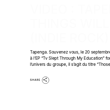
VIDEO : TAP
THINGS WIL
(INDIE ROCK)
Tapenga. Souvenez vous, le 20 septembre d
à l’EP “Tv Slept Through My Education” fo
l’univers du groupe, il s’agit du titre “Tho
SHARE