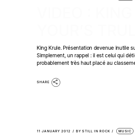
VIDEO : KIN
YOUR’S TRUL
King Krule. Présentation devenue inutile sur
Simplement, un rappel : il est celui qui dét
probablement très haut placé au classemen
SHARE
11 JANUARY 2012
BY
STILL IN ROCK
MUSIC