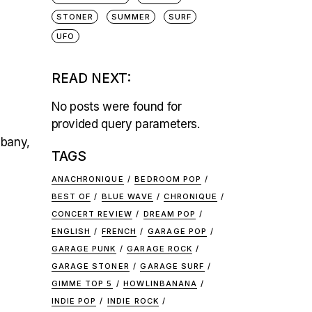
STONER
SUMMER
SURF
UFO
READ NEXT:
No posts were found for
provided query parameters.
lbany,
TAGS
ANACHRONIQUE
BEDROOM POP
BEST OF
BLUE WAVE
CHRONIQUE
CONCERT REVIEW
DREAM POP
ENGLISH
FRENCH
GARAGE POP
GARAGE PUNK
GARAGE ROCK
GARAGE STONER
GARAGE SURF
GIMME TOP 5
HOWLINBANANA
INDIE POP
INDIE ROCK