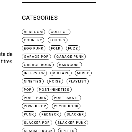
for:
CATEGORIES
BEDROOM
COLLEGE
COUNTRY
ECHOES
EGG PUNK
FOLK
FUZZ
ute de
GARAGE POP
GARAGE PUNK
titres
GARAGE ROCK
HARDCORE
INTERVIEW
MIXTAPE
MUSIC
NINETIES
NOISE
PLAYLIST
POP
POST-NINETIES
POST-PUNK
POST-SKATE
POWER POP
PSYCH ROCK
PUNK
REDNECK
SLACKER
SLACKER POP
SLACKER PUNK
SLACKER ROCK
SPLEEN