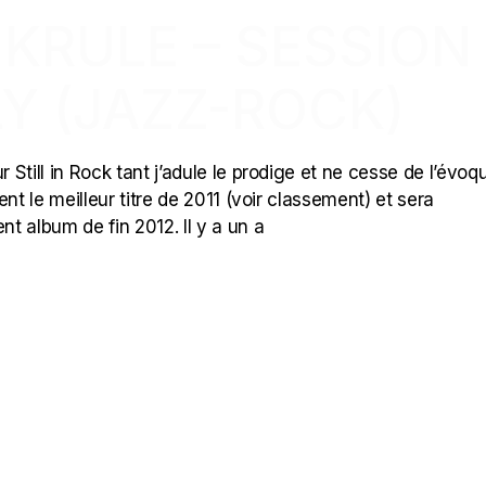
G KRULE – SESSION
Y (JAZZ-ROCK)
 Still in Rock tant j’adule le prodige et ne cesse de l’évoqu
ient le meilleur titre de 2011 (voir classement) et sera
t album de fin 2012. Il y a un a