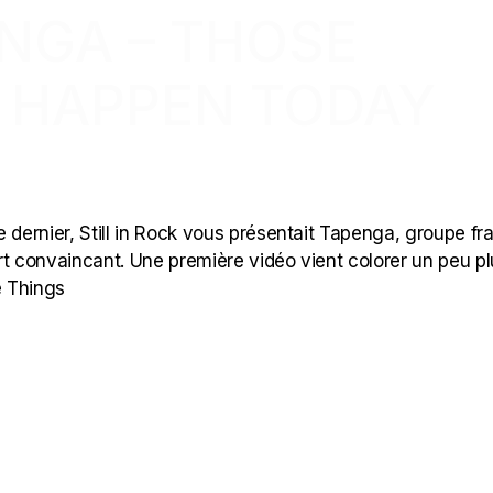
ENGA – THOSE
L HAPPEN TODAY
ernier, Still in Rock vous présentait Tapenga, groupe fr
rt convaincant. Une première vidéo vient colorer un peu p
se Things