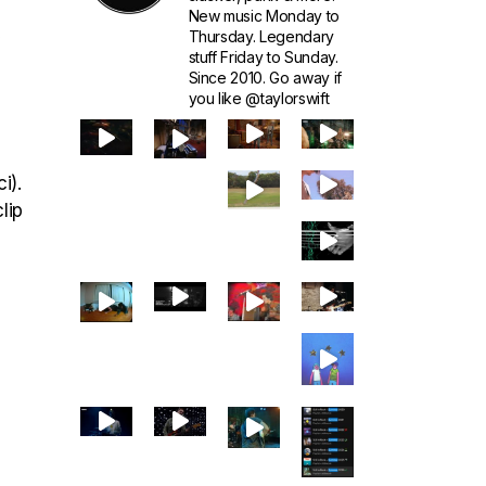
New music Monday to
Y
Thursday. Legendary
stuff Friday to Sunday.
Since 2010. Go away if
you like @taylorswift
i).
lip