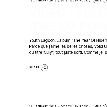
16 JANUARY 2012
BY
STILL IN ROCK
MUSIC
VIDEO : YOU
(DREAM POP
Youth Lagoon. L’album “The Year Of Hibernat
Parce que j’aime les belles choses, voici 
du titre “July“, tout juste sorti. Comme je 
SHARE
14 JANUARY 2012
BY
STILL IN ROCK
MUSIC