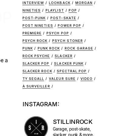
INTERVIEW
LOOKBACK
MORGAN
NINETIES
PLAYLIST
POP
OP
POST-PUNK
POST-SKATE
POST NINETIES
POWER POP
PREMIERE
PSYCH POP
PSYCH ROCK
PSYCH STONER
PUNK
PUNK ROCK
ROCK GARAGE
ROCK PSYCHE
SLACKER
pe a
SLACKER POP
SLACKER PUNK
SLACKER ROCK
SPECTRAL POP
TY SEGALL
VALEUR SURE
VIDEO
À SURVEILLER
INSTAGRAM:
STILLINROCK
Garage, post-skate,
slacker, punk & more.