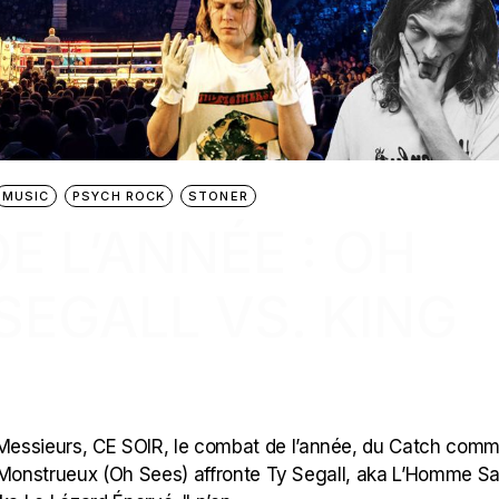
MUSIC
PSYCH ROCK
STONER
E L’ANNÉE : OH
 SEGALL VS. KING
ssieurs, CE SOIR, le combat de l’année, du Catch comme
e Monstrueux (Oh Sees) affronte Ty Segall, aka L’Homme S