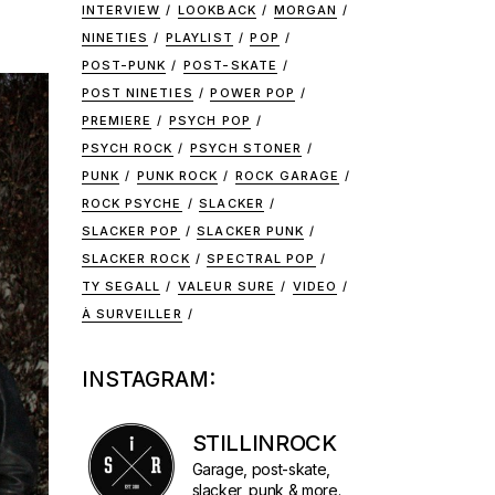
INTERVIEW
LOOKBACK
MORGAN
NINETIES
PLAYLIST
POP
POST-PUNK
POST-SKATE
POST NINETIES
POWER POP
PREMIERE
PSYCH POP
PSYCH ROCK
PSYCH STONER
PUNK
PUNK ROCK
ROCK GARAGE
ROCK PSYCHE
SLACKER
SLACKER POP
SLACKER PUNK
SLACKER ROCK
SPECTRAL POP
TY SEGALL
VALEUR SURE
VIDEO
À SURVEILLER
INSTAGRAM:
STILLINROCK
Garage, post-skate,
slacker, punk & more.