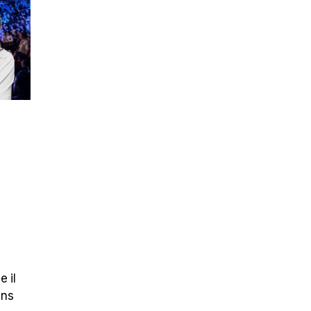
 il
ans