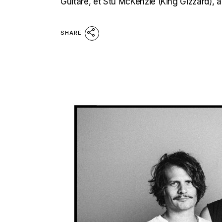
Guitare, et Stu McKenzie (King Gizzard), a
SHARE