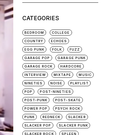
for:
CATEGORIES
BEDROOM
COLLEGE
COUNTRY
ECHOES
EGG PUNK
FOLK
FUZZ
GARAGE POP
GARAGE PUNK
GARAGE ROCK
HARDCORE
INTERVIEW
MIXTAPE
MUSIC
NINETIES
NOISE
PLAYLIST
POP
POST-NINETIES
POST-PUNK
POST-SKATE
POWER POP
PSYCH ROCK
PUNK
REDNECK
SLACKER
SLACKER POP
SLACKER PUNK
SLACKER ROCK
SPLEEN