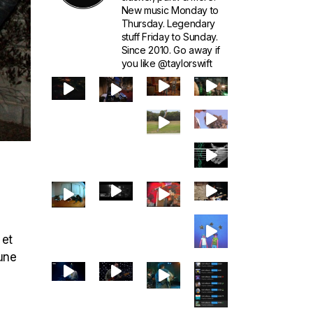
New music Monday to
Thursday. Legendary
stuff Friday to Sunday.
Since 2010. Go away if
you like @taylorswift
 et
 une