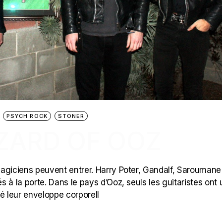
PSYCH ROCK
STONER
ZARD OF OOZ
 magiciens peuvent entrer. Harry Poter, Gandalf, Saroumane
és à la porte. Dans le pays d’Ooz, seuls les guitaristes ont
 leur enveloppe corporell