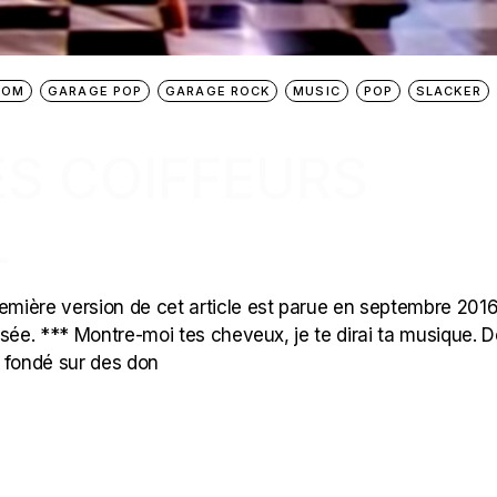
OOM
GARAGE POP
GARAGE ROCK
MUSIC
POP
SLACKER
ES COIFFEURS
L
mière version de cet article est parue en septembre 2016
ualisée. *** Montre-moi tes cheveux, je te dirai ta musique. D
t fondé sur des don