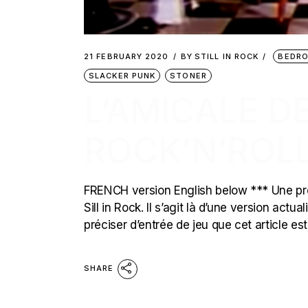
21 FEBRUARY 2020
BY
STILL IN ROCK
BEDR
SLACKER PUNK
STONER
L’AMICALE D
ROCK’N’ROL
FRENCH version English below *** Une pre
Sill in Rock. Il s’agit là d’une version act
préciser d’entrée de jeu que cet article es
SHARE