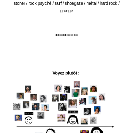
stoner / rock psyché / surf / shoegaze / métal / hard rock /
grunge
**********
Voyez plutôt :