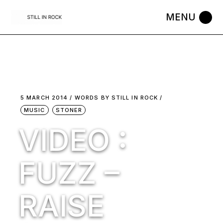
Skip
to
the
content
5 MARCH 2014
WORDS BY
STILL IN ROCK
MUSIC
STONER
VIDEO :
FUZZ –
RAISE