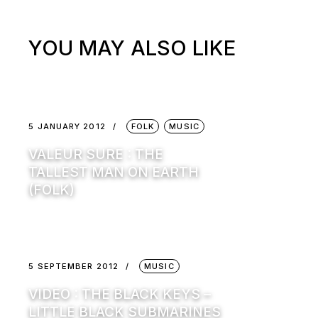
YOU MAY ALSO LIKE
5 JANUARY 2012
FOLK
MUSIC
VALEUR SURE : THE
TALLEST MAN ON EARTH
(FOLK)
5 SEPTEMBER 2012
MUSIC
VIDEO : THE BLACK KEYS –
LITTLE BLACK SUBMARINES