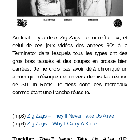
Au final, il y a deux Zig Zags : celui métalleux, et
celui de ces jeux vidéos des années 90s à la
Terminator dans lesquels tous les types ont des
gros bras tatoués et des coupes en brosse bien
carrées. Je ne crois pas avoir déjà chroniqué un
album qui m’évoque cet univers depuis la création
de Still in Rock. Je tiens donc ces morceaux
comme étant une franche réussite.
(mp3)
Zig Zags – They’ll Never Take Us Alive
(mp3)
Zig Zags – Why I Carry A Knife
Tracklist
:
They’ll Never Take Us Alive
(LP,