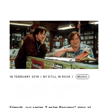
16 FEBRUARY 2018
BY
STILL IN ROCK
MUSIC
THE BEST ALBUMS
EVER: TOP 20
Friends, our series “Lester Bangers” aims at