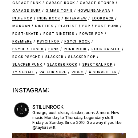
GARAGE PUNK
GARAGE ROCK
GARAGE STONER
GARAGE SURF
GIMME TOP 5
HOWLINBANANA
INDIE POP
INDIE ROCK
INTERVIEW
LOOKBACK
MORGAN
NINETIES
PLAYLIST
POP
POST-PUNK
POST-SKATE
POST NINETIES
POWER POP
PREMIERE
PSYCH POP
PSYCH ROCK
PSYCH STONER
PUNK
PUNK ROCK
ROCK GARAGE
ROCK PSYCHE
SLACKER
SLACKER POP
SLACKER PUNK
SLACKER ROCK
SPECTRAL POP
TY SEGALL
VALEUR SURE
VIDEO
À SURVEILLER
INSTAGRAM:
STILLINROCK
Garage, post-skate, slacker, punk & more. New
music Monday to Thursday. Legendary stuff
Friday to Sunday. Since 2010. Go away if you like
@taylorswift