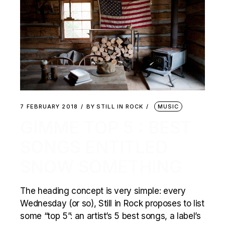
7 FEBRUARY 2018
BY
STILL IN ROCK
MUSIC
GIMME TOP 5 : BEST
SONGS ENTITLED
SNOW SOMETHING
The heading concept is very simple: every
Wednesday (or so), Still in Rock proposes to list
some “top 5”: an artist’s 5 best songs, a label’s