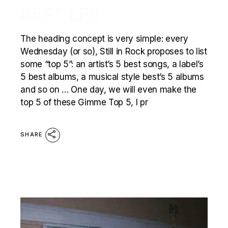
BEST LPS
The heading concept is very simple: every
Wednesday (or so), Still in Rock proposes to list
some “top 5”: an artist’s 5 best songs, a label’s
5 best albums, a musical style best’s 5 albums
and so on … One day, we will even make the
top 5 of these Gimme Top 5, I pr
SHARE