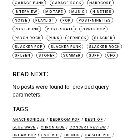
GARAGE PUNK
GARAGE ROCK
HARDCORE
INTERVIEW
MIXTAPE
MUSIC
NINETIES
NOISE
PLAYLIST
POP
POST-NINETIES
POST-PUNK
POST-SKATE
POWER POP
PSYCH ROCK
PUNK
REDNECK
SLACKER
SLACKER POP
SLACKER PUNK
SLACKER ROCK
SPLEEN
STONER
SUMMER
SURF
UFO
READ NEXT:
No posts were found for provided query
parameters.
TAGS
ANACHRONIQUE
BEDROOM POP
BEST OF
BLUE WAVE
CHRONIQUE
CONCERT REVIEW
DREAM POP
ENGLISH
FRENCH
GARAGE POP