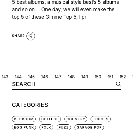
5 best albums, a musical style best’s 5 albums
and so on … One day, we will even make the
top 5 of these Gimme Top 5, I pr
SHARE
POSTS
143
144
145
146
147
148
149
150
151
152
Search
NAVIGATION
for:
CATEGORIES
BEDROOM
COLLEGE
COUNTRY
ECHOES
EGG PUNK
FOLK
FUZZ
GARAGE POP