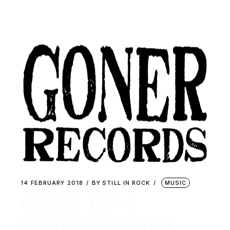
14 FEBRUARY 2018
BY
STILL IN ROCK
MUSIC
GIMME TOP 5 :
GONER RECORDS’