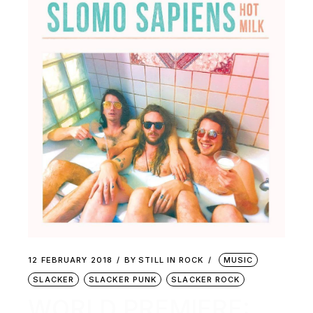
12 FEBRUARY 2018
BY
STILL IN ROCK
MUSIC
SLACKER
SLACKER PUNK
SLACKER ROCK
WORLD PREMIERE: