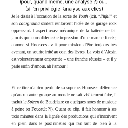
(pour, quand même, une analyse ?) ou…
(si l’on privilégie l’analyse aux clics)
Je le disais à l’occasion de la sortie de
Youth
(
ici
), “
Pitfall
” et
son
background
strident renforcent l’idée de ce garage rock
oppressant. L’aspect assez mécanique de la batterie ne fait
jamais que consolider cette impression d’une marche forcée,
comme si Hoorsees avait pour mission d’être toujours très
avenant, un sourire irrité au coin des lèvres. La voix d’Alexin
est volontairement empruntée – une franche réussite – et il y
parle enfin d’amour, ah l’amour !
Et ce titre n’a rien perdu de sa superbe. Hoorsees délivre ce
qu’aucun autre groupe au monde ne sait visiblement faire, il
traduit le
Spleen
de Baudelaire en quelques notes de musique
à peine (et
Foucault
?!). Quant au clip, il fait honneur à ses
trois minutes dans la lignée des productions qui s’inscrivent
en plein dans le
post-nineties
qui fait tant de bien à la