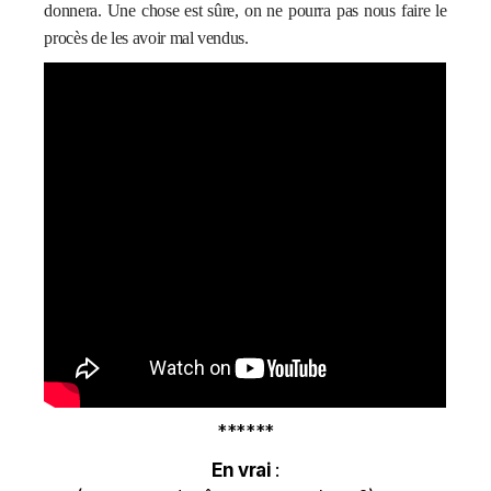
donnera. Une chose est sûre, on ne pourra pas nous faire le
procès de les avoir mal vendus.
******
En vrai
: