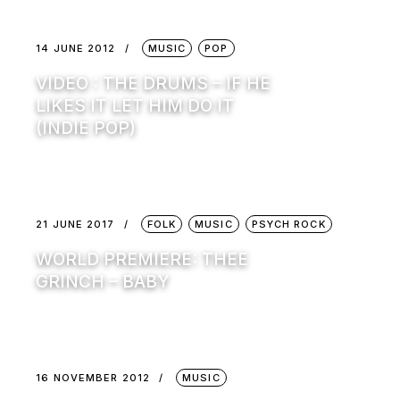
14 JUNE 2012
MUSIC
POP
VIDEO : THE DRUMS – IF HE
LIKES IT LET HIM DO IT
(INDIE POP)
21 JUNE 2017
FOLK
MUSIC
PSYCH ROCK
WORLD PREMIERE: THEE
GRINCH – BABY
16 NOVEMBER 2012
MUSIC