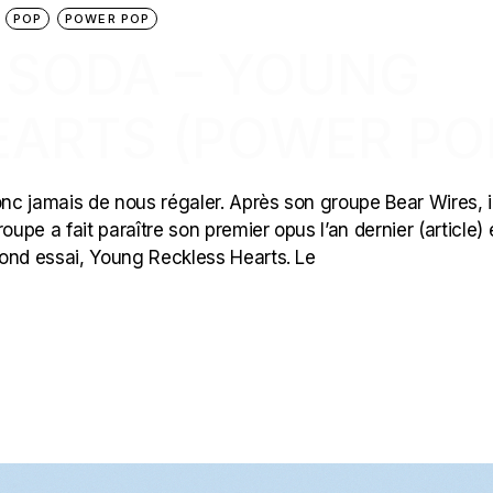
POP
POWER POP
 SODA – YOUNG
EARTS (POWER PO
c jamais de nous régaler. Après son groupe Bear Wires, i
pe a fait paraître son premier opus l’an dernier (article) 
cond essai, Young Reckless Hearts. Le