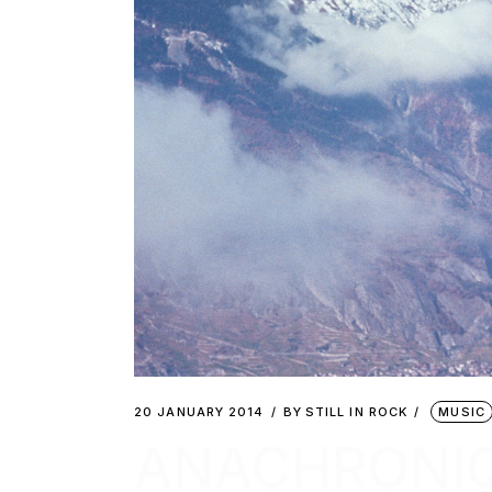
20 JANUARY 2014
BY
STILL IN ROCK
MUSIC
ANACHRONIQU