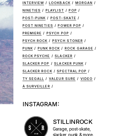
INTERVIEW
LOOKBACK
MORGAN
NINETIES
PLAYLIST
POP
POST-PUNK
POST-SKATE
POST NINETIES
POWER POP
PREMIERE
PSYCH POP
PSYCH ROCK
PSYCH STONER
PUNK
PUNK ROCK
ROCK GARAGE
ROCK PSYCHE
SLACKER
SLACKER POP
SLACKER PUNK
SLACKER ROCK
SPECTRAL POP
TY SEGALL
VALEUR SURE
VIDEO
À SURVEILLER
INSTAGRAM:
STILLINROCK
Garage, post-skate,
slacker, punk & more.