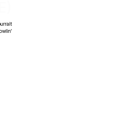
E)
urrait
owlin’