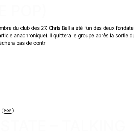
E POP)
mbre du club des 27. Chris Bell a été l’un des deux fondate
article anachronique). Il quittera le groupe après la sortie d
pêchera pas de contr
POP
ESTATE – TALKING