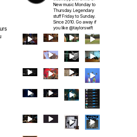
New music Monday to
Thursday. Legendary
stuff Friday to Sunday.
Since 2010. Go away if
you like @taylorswift
urs
u