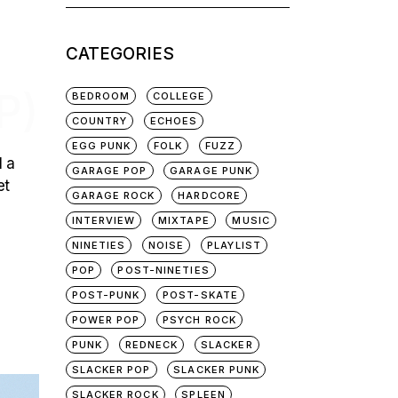
for:
CATEGORIES
P)
BEDROOM
COLLEGE
COUNTRY
ECHOES
EGG PUNK
FOLK
FUZZ
l a
GARAGE POP
GARAGE PUNK
et
GARAGE ROCK
HARDCORE
INTERVIEW
MIXTAPE
MUSIC
NINETIES
NOISE
PLAYLIST
POP
POST-NINETIES
POST-PUNK
POST-SKATE
POWER POP
PSYCH ROCK
PUNK
REDNECK
SLACKER
SLACKER POP
SLACKER PUNK
SLACKER ROCK
SPLEEN