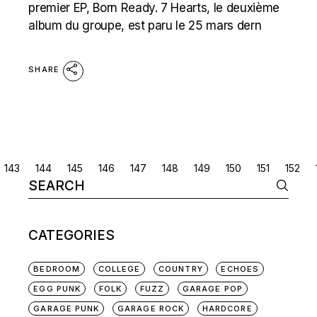
premier EP, Born Ready. 7 Hearts, le deuxième
album du groupe, est paru le 25 mars dern
SHARE
POSTS
143
144
145
146
147
148
149
150
151
152
Search
NAVIGATION
for:
CATEGORIES
BEDROOM
COLLEGE
COUNTRY
ECHOES
EGG PUNK
FOLK
FUZZ
GARAGE POP
GARAGE PUNK
GARAGE ROCK
HARDCORE