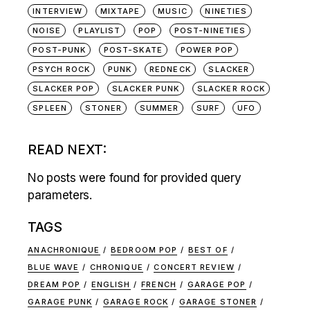
INTERVIEW
MIXTAPE
MUSIC
NINETIES
NOISE
PLAYLIST
POP
POST-NINETIES
POST-PUNK
POST-SKATE
POWER POP
PSYCH ROCK
PUNK
REDNECK
SLACKER
SLACKER POP
SLACKER PUNK
SLACKER ROCK
SPLEEN
STONER
SUMMER
SURF
UFO
READ NEXT:
No posts were found for provided query
parameters.
TAGS
ANACHRONIQUE
BEDROOM POP
BEST OF
BLUE WAVE
CHRONIQUE
CONCERT REVIEW
DREAM POP
ENGLISH
FRENCH
GARAGE POP
GARAGE PUNK
GARAGE ROCK
GARAGE STONER