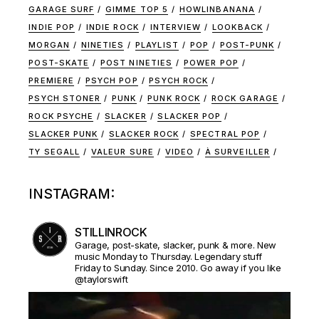
GARAGE SURF
GIMME TOP 5
HOWLINBANANA
INDIE POP
INDIE ROCK
INTERVIEW
LOOKBACK
MORGAN
NINETIES
PLAYLIST
POP
POST-PUNK
POST-SKATE
POST NINETIES
POWER POP
PREMIERE
PSYCH POP
PSYCH ROCK
PSYCH STONER
PUNK
PUNK ROCK
ROCK GARAGE
ROCK PSYCHE
SLACKER
SLACKER POP
SLACKER PUNK
SLACKER ROCK
SPECTRAL POP
TY SEGALL
VALEUR SURE
VIDEO
À SURVEILLER
INSTAGRAM:
STILLINROCK
Garage, post-skate, slacker, punk & more. New
music Monday to Thursday. Legendary stuff
Friday to Sunday. Since 2010. Go away if you like
@taylorswift