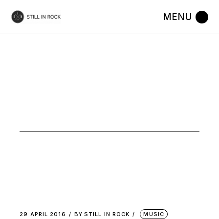
Skip
to
the
content
MUSIC
29 APRIL 2016
BY
STILL IN ROCK
MUSIC